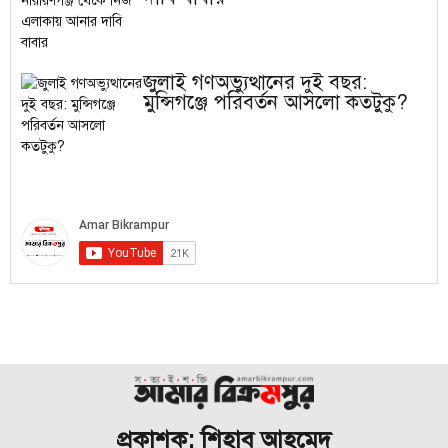
জুলাই গণঅভ্যুত্থানের দুই বছর:
মুন্সিগঞ্জে পরিবর্তন আসলো কতটুকু?
প্রকাশক: শিহাব আহমেদ