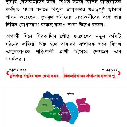
স্থানীয় নেতাকর্মীদের দাবি, বিগত সময়ে বিভিন্ন রাজনৈতিক
কর্মসূচি সফল করতে বিপুল তালুকদার গুরুত্বপূর্ণ ভূমিকা
পালন করেছেন। তৃণমূল পর্যায়ের নেতাকর্মীদের সঙ্গে তার
নিবিড় যোগাযোগ রয়েছে বলেও তারা উল্লেখ করেন।
আগামী দিনে মিরকাদিম পৌর ছাত্রদলের নতুন কমিটি
গঠনের প্রক্রিয়া শুরু হলে সাধারণ সম্পাদক পদে বিপুল
তালুকদারকে শক্তিশালী প্রার্থী হিসেবে দেখছেন তার
সমর্থকরা।
আগের খবর
পরের খবর
মুন্সিগঞ্জে বান্ধবির সাথে দেখা করার কথা বলে বেরিয়ে নিখোঁজ নবম শ্রেণির ছাত্রী
সিরাজদিখানের রাজানগর বাজারে পুলিশের হানা, চোলাই মদসহ ধরা খেলেন গাফফার
মুন্সিগঞ্জ
সিরাজদিখান
গজারিয়া
শ্রীনগর
সদর
টংগিবাড়ী
লৌহজং