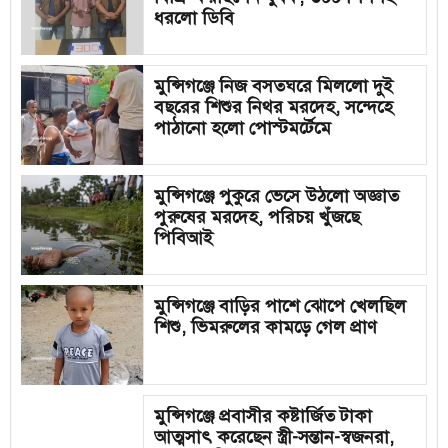
ধরলো ডিবি
মুন্সিগঞ্জে নিজ বসতঘরে মিললো দুই
বছরের শিশুর নিথর মরদেহ, সন্দেহে
পাঠানো হলো পোস্টমর্টেমে
মুন্সিগঞ্জে পুকুরে ভেসে উঠলো অজ্ঞাত
পুরুষের মরদেহ, পরিচয় খুঁজছে
পিবিআই
মুন্সিগঞ্জে বাড়ির পাশে ঝোপে খেলছিল
শিশু, ভিমরুলের কামড়ে গেল প্রাণ
মুন্সিগঞ্জে প্রবাসীর কষ্টার্জিত টাকা
আত্মসাৎ করেছেন স্ত্রী-সন্তান-স্বজনরা,