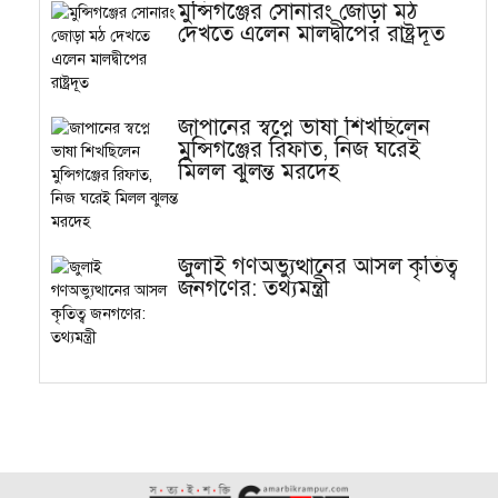
মুন্সিগঞ্জের সোনারং জোড়া মঠ
দেখতে এলেন মালদ্বীপের রাষ্ট্রদূত
জাপানের স্বপ্নে ভাষা শিখছিলেন
মুন্সিগঞ্জের রিফাত, নিজ ঘরেই
মিলল ঝুলন্ত মরদেহ
জুলাই গণঅভ্যুত্থানের আসল কৃতিত্ব
জনগণের: তথ্যমন্ত্রী