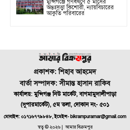
মুন্সিগঞ্জে গণধর্ষণে ৫ মাসের
অন্তঃসত্ত্বা কিশোরী, ন্যায়বিচারের
আকুতি পরিবারের
প্রকাশক: শিহাব আহমেদ
বার্তা সম্পাদক: সীমান্ত হাসান রাকিব
কার্যালয়: মুন্সিগঞ্জ নিউ মার্কেট, বাগমামুদালীপাড়া
(
সুপারমার্কেট), ৫ম তলা, দোকান নং- ৫০১
মোবাইল: ০১৭১৬৭৭৯৮৪৮, ইমেইল- bikrampuramar@gmail.com
স্বত্ব © ২০২৬ | আমার বিক্রমপুর