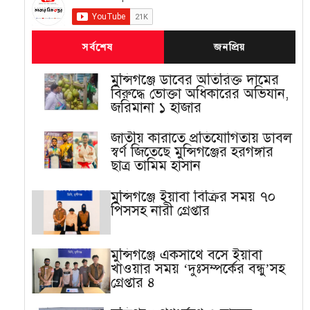
সর্বশেষ
জনপ্রিয়
মুন্সিগঞ্জে ডাবের অতিরিক্ত দামের
বিরুদ্ধে ভোক্তা অধিকারের অভিযান,
জরিমানা ১ হাজার
জাতীয় কারাতে প্রতিযোগিতায় ডাবল
স্বর্ণ জিতেছে মুন্সিগঞ্জের হরগঙ্গার
ছাত্র তামিম হাসান
মুন্সিগঞ্জে ইয়াবা বিক্রির সময় ৭০
পিসসহ নারী গ্রেপ্তার
মুন্সিগঞ্জে একসাথে বসে ইয়াবা
খাওয়ার সময় ‘দুঃসম্পর্কের বন্ধু’সহ
গ্রেপ্তার ৪