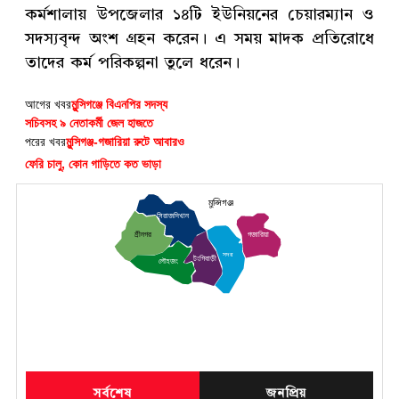
কর্মশালায় উপজেলার ১৪টি ইউনিয়নের চেয়ারম্যান ও
সদস্যবৃন্দ অংশ গ্রহন করেন। এ সময় মাদক প্রতিরোধে
তাদের কর্ম পরিকল্পনা তুলে ধরেন।
আগের খবর
মুন্সিগঞ্জে বিএনপির সদস্য
সচিবসহ ৯ নেতাকর্মী জেল হাজতে
পরের খবর
মুন্সিগঞ্জ-গজারিয়া রুটে আবারও
ফেরি চালু, কোন গাড়িতে কত ভাড়া
মুন্সিগঞ্জ
সিরাজদিখান
গজারিয়া
শ্রীনগর
সদর
টংগিবাড়ী
লৌহজং
সর্বশেষ
জনপ্রিয়