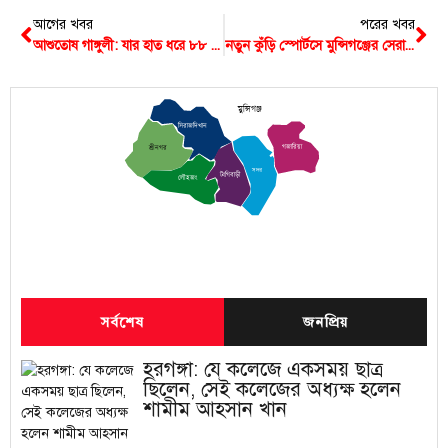
আগের খবর
পরের খবর
আশুতোষ গাঙ্গুলী: যার হাত ধরে ৮৮ বছরের হরগঙ্গা কলেজ
নতুন কুঁড়ি স্পোর্টসে মুন্সিগঞ্জের সেরা ফলাফল করা কৃতী খেলোয়াড়দের সংবর্ধনা দিলেন ডিসি
মুন্সিগঞ্জ
সিরাজদিখান
গজারিয়া
শ্রীনগর
সদর
টংগিবাড়ী
লৌহজং
সর্বশেষ
জনপ্রিয়
হরগঙ্গা: যে কলেজে একসময় ছাত্র
ছিলেন, সেই কলেজের অধ্যক্ষ হলেন
শামীম আহসান খান