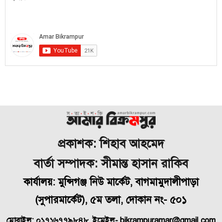
প্রকাশক: শিহাব আহমেদ
বার্তা সম্পাদক: সীমান্ত হাসান রাকিব
কার্যালয়: মুন্সিগঞ্জ নিউ মার্কেট, বাগমামুদালীপাড়া
(
সুপারমার্কেট), ৫ম তলা, দোকান নং- ৫০১
মোবাইল: ০১৭১৬৭৭৯৮৪৮, ইমেইল- bikrampuramar@gmail.com