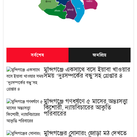
গজারিয়া
শ্রীনগর
সদর
টংগিবাড়ী
লৌহজং
সর্বশেষ
জনপ্রিয়
মুন্সিগঞ্জে একসাথে বসে ইয়াবা খাওয়ার
সময় ‘দুঃসম্পর্কের বন্ধু’সহ গ্রেপ্তার ৪
মুন্সিগঞ্জে গণধর্ষণে ৫ মাসের অন্তঃসত্ত্বা
কিশোরী, ন্যায়বিচারের আকুতি
পরিবারের
মুন্সিগঞ্জের সোনারং জোড়া মঠ দেখতে