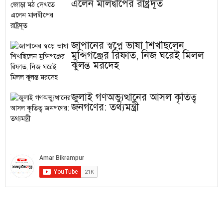
এলেন মালদ্বীপের রাষ্ট্রদূত
জাপানের স্বপ্নে ভাষা শিখছিলেন
মুন্সিগঞ্জের রিফাত, নিজ ঘরেই মিলল
ঝুলন্ত মরদেহ
জুলাই গণঅভ্যুত্থানের আসল কৃতিত্ব
জনগণের: তথ্যমন্ত্রী