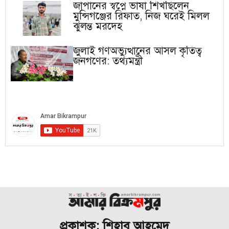
জাপানের স্বপ্নে ভাষা শিখছিলেন
মুন্সিগঞ্জের রিফাত, নিজ ঘরেই মিলল
ঝুলন্ত মরদেহ
জুলাই গণঅভ্যুত্থানের আসল কৃতিত্ব
জনগণের: তথ্যমন্ত্রী
প্রকাশক: শিহাব আহমেদ