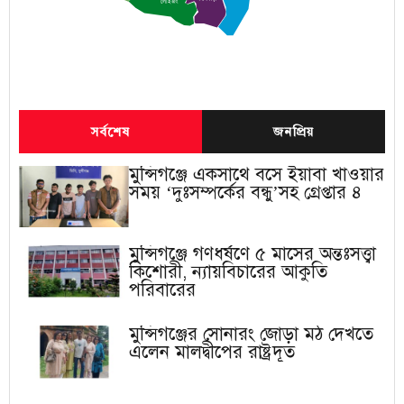
লৌহজং
সর্বশেষ
জনপ্রিয়
মুন্সিগঞ্জে একসাথে বসে ইয়াবা খাওয়ার
সময় ‘দুঃসম্পর্কের বন্ধু’সহ গ্রেপ্তার ৪
মুন্সিগঞ্জে গণধর্ষণে ৫ মাসের অন্তঃসত্ত্বা
কিশোরী, ন্যায়বিচারের আকুতি
পরিবারের
মুন্সিগঞ্জের সোনারং জোড়া মঠ দেখতে
এলেন মালদ্বীপের রাষ্ট্রদূত