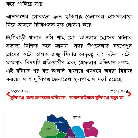
করে পালিয়ে যায়।
আশপাশের লোকজন দ্রুত মুন্সিগঞ্জ জেনারেল হাসপাতালে
নিয়ে আসলে চিকিৎসক মৃত ঘোষণা করে।
টংগিবাড়ী থানার ওসি শাহ মো. আওলাদ হোসেন ঘটনার
সত্যতা নিশ্চিত করে জানান, সদর উপজেলার মহশেপুর
গ্রামের অটো চালক রাজু মিয়ার নেতৃত্বে এই ঘটনা ঘটে।
মামলার বিষয়টি প্রক্রিয়াধীন এবং গ্রেফতার অভিযান চলছে।
এই ঘটনার পর বড় আলদি বাজারে থমথমে অবস্থা বিরাজ
করছে। লাশ মুন্সিগঞ্জ জেনারেল হাসপাতাল মর্গে রয়েছে।
আগের খবর
পরের খবর
মুন্সিগঞ্জে জেলা প্রশাসনের অভিযানে ১ লাখ ৩২ হাজার টাকা জরিমানা
করোনাভাইরাসে মুন্সিগঞ্জে নতুন আক্রান্ত ১৭ জন সহ মোট ৪৬০
মুন্সিগঞ্জ
সিরাজদিখান
গজারিয়া
শ্রীনগর
সদর
টংগিবাড়ী