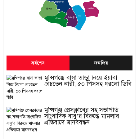
সিরাজদিখান
গজারিয়া
শ্রীনগর
সদর
টংগিবাড়ী
লৌহজং
সর্বশেষ
জনপ্রিয়
মুন্সিগঞ্জে বাসা ভাড়া নিয়ে ইয়াবা
বেচতেন নারী, ৫০ পিসসহ ধরলো ডিবি
মুন্সিগঞ্জ প্রেসক্লাবের সহ সভাপতি
সাংবাদিক বাবু’র বিরুদ্ধে মামলার
প্রতিবাদে মানববন্ধন