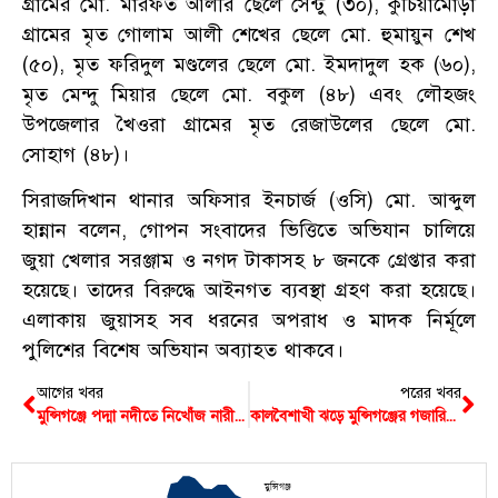
গ্রামের মো. মারফত আলীর ছেলে সেন্টু (৩০), কুচিয়ামোড়া
গ্রামের মৃত গোলাম আলী শেখের ছেলে মো. হুমায়ুন শেখ
(৫০), মৃত ফরিদুল মণ্ডলের ছেলে মো. ইমদাদুল হক (৬০),
মৃত মেন্দু মিয়ার ছেলে মো. বকুল (৪৮) এবং লৌহজং
উপজেলার খৈওরা গ্রামের মৃত রেজাউলের ছেলে মো.
সোহাগ (৪৮)।
সিরাজদিখান থানার অফিসার ইনচার্জ (ওসি) মো. আব্দুল
হান্নান বলেন, গোপন সংবাদের ভিত্তিতে অভিযান চালিয়ে
জুয়া খেলার সরঞ্জাম ও নগদ টাকাসহ ৮ জনকে গ্রেপ্তার করা
হয়েছে। তাদের বিরুদ্ধে আইনগত ব্যবস্থা গ্রহণ করা হয়েছে।
এলাকায় জুয়াসহ সব ধরনের অপরাধ ও মাদক নির্মূলে
পুলিশের বিশেষ অভিযান অব্যাহত থাকবে।
আগের খবর
পরের খবর
মুন্সিগঞ্জে পদ্মা নদীতে নিখোঁজ নারীকে জীবিত পাওয়া গেল চাঁদপুর লঞ্চঘাটে
কালবৈশাখী ঝড়ে মুন্সিগঞ্জের গজারিয়া ও সিরাজদিখানে গাছ পড়ে যান চলাচল বিঘ্ন
মুন্সিগঞ্জ