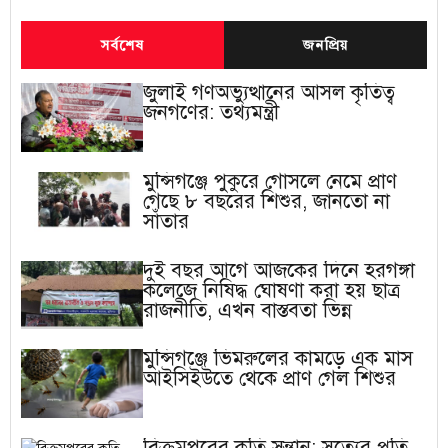
সর্বশেষ
জনপ্রিয়
জুলাই গণঅভ্যুত্থানের আসল কৃতিত্ব
জনগণের: তথ্যমন্ত্রী
মুন্সিগঞ্জে পুকুরে গোসলে নেমে প্রাণ
গেছে ৮ বছরের শিশুর, জানতো না
সাঁতার
দুই বছর আগে আজকের দিনে হরগঙ্গা
কলেজে নিষিদ্ধ ঘোষণা করা হয় ছাত্র
রাজনীতি, এখন বাস্তবতা ভিন্ন
মুন্সিগঞ্জে ভিমরুলের কামড়ে এক মাস
আইসিইউতে থেকে প্রাণ গেল শিশুর
বিক্রমপুরের কৃতি সন্তান: সত্যের প্রতি