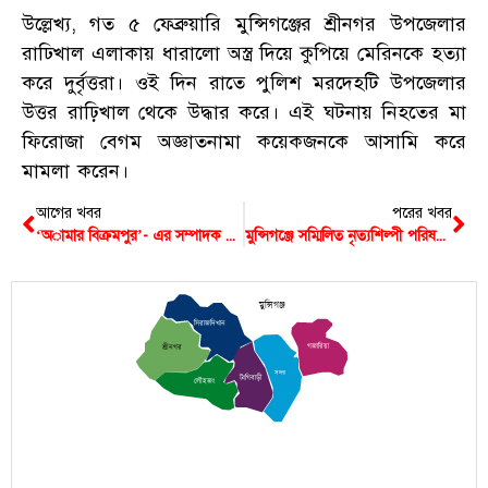
উল্লেখ্য, গত ৫ ফেব্রুয়ারি মুন্সিগঞ্জের শ্রীনগর উপজেলার
রাঢিখাল এলাকায় ধারালো অস্ত্র দিয়ে কুপিয়ে মেরিনকে হত্যা
করে দুর্বৃত্তরা। ওই দিন রাতে পুলিশ মরদেহটি উপজেলার
উত্তর রাঢ়িখাল থেকে উদ্ধার করে। এই ঘটনায় নিহতের মা
ফিরোজা বেগম অজ্ঞাতনামা কয়েকজনকে আসামি করে
মামলা করেন।
আগের খবর
পরের খবর
‘অামার বিক্রমপুর’- এর সম্পাদক হিসেবে যোগ দিলেন অ্যাডভোকেট কাউসার
মুন্সিগঞ্জে সম্মিলিত নৃত্যশিল্পী পরিষদের নৃত্যানুষ্ঠান অনুষ্ঠিত
মুন্সিগঞ্জ
সিরাজদিখান
গজারিয়া
শ্রীনগর
সদর
টংগিবাড়ী
লৌহজং