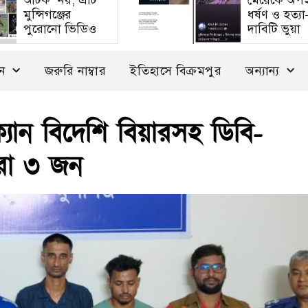
আটক’ নয়, এটি
মেয়েকে অপ
মুন্সিগঞ্জের
ধর্ষণ ও হত্য
পুরোনো ভিডিও
দাবিটি ভুয়া
দন
জরুরি নাম্বার
ইতিহাসে বিক্রমপুর
অন্যান্য
ক্যান বিদেশি বিয়ারসহ ডিবি-
রা ৩ জন