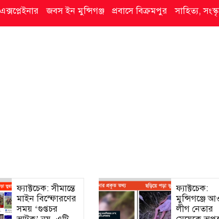
এক্সপ্লেইনার
জবস ইন মুন্সিগঞ্জ
প্রবাসে বিক্রমপুর
সাহিত্য, সংস
ফ্যাক্টচেক: সীমান্তে
ফ্যাক্টচেক:
মাইন বিস্ফোরণের
মুন্সিগঞ্জে 
সময় ‘গুপ্তচর
লীগ নেতার