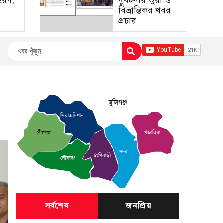
হরণ,
দুর্ঘটনার ভুয়া ও
া—
বিভ্রান্তিকর খবর
প্রচার
মুন্সিগঞ্জ
সিরাজদিখান
গজারিয়া
শ্রীনগর
সদর
টংগিবাড়ী
লৌহজং
সর্বশেষ
জনপ্রিয়