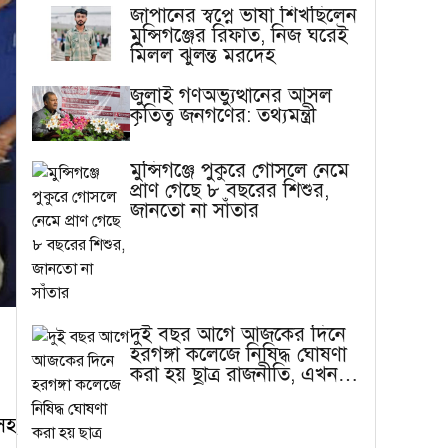
জাপানের স্বপ্নে ভাষা শিখছিলেন
মুন্সিগঞ্জের রিফাত, নিজ ঘরেই
মিলল ঝুলন্ত মরদেহ
জুলাই গণঅভ্যুত্থানের আসল
কৃতিত্ব জনগণের: তথ্যমন্ত্রী
মুন্সিগঞ্জে পুকুরে গোসলে নেমে
প্রাণ গেছে ৮ বছরের শিশুর,
জানতো না সাঁতার
দুই বছর আগে আজকের দিনে
হরগঙ্গা কলেজে নিষিদ্ধ ঘোষণা
করা হয় ছাত্র রাজনীতি, এখন
বাস্তবতা ভিন্ন
সহ