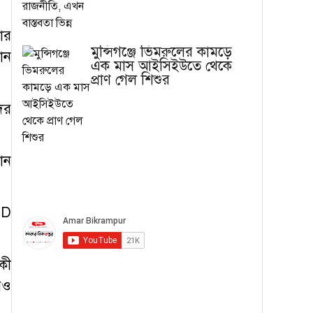
ার
মুন্সিগঞ্জে ভিমরুলের কামড়ে
ান
এক মাস আইসিইউতে থেকে
প্রাণ গেল শিশুর
দর
ান
ED
কী
রও