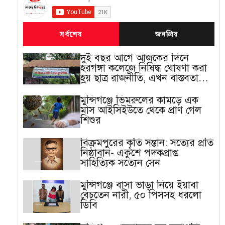
সর্বশেষ
জনপ্রিয়
দুই বছর আগে আজকের দিনে
হরগঙ্গা কলেজে নিষিদ্ধ ঘোষণা করা
হয় ছাত্র রাজনীতি, এখন বাস্তবতা
ভিন্ন
মুন্সিগঞ্জে ভিমরুলের কামড়ে এক
মাস আইসিইউতে থেকে প্রাণ গেল
শিশুর
বিক্রমপুরের কৃতি সন্তান: সত্যের প্রতি
নিষ্ঠাবান- একুশে পদকপ্রাপ্ত
সাহিত্যিক সত্যেন সেন
মুন্সিগঞ্জে বাসা ভাড়া নিয়ে ইয়াবা
বেচতেন নারী, ৫০ পিসসহ ধরলো
ডিবি