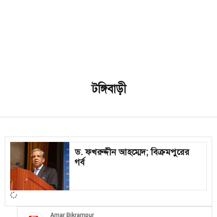
টঙ্গিবাড়ী
ড. ফখরুদ্দীন আহম্মেদ; বিক্রমপুরের
গর্ব