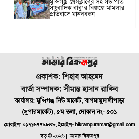
মুন্সিগঞ্জ প্রেসক্লাবের সহ সভাপতি
সাংবাদিক বাবু’র বিরুদ্ধে মামলার
প্রতিবাদে মানববন্ধন
প্রকাশক: শিহাব আহমেদ
বার্তা সম্পাদক: সীমান্ত হাসান রাকিব
কার্যালয়: মুন্সিগঞ্জ নিউ মার্কেট, বাগমামুদালীপাড়া
(
সুপারমার্কেট), ৫ম তলা, দোকান নং- ৫০১
মোবাইল: ০১৭১৬৭৭৯৮৪৮, ইমেইল- bikrampuramar@gmail.com
স্বত্ব © ২০২৬ | আমার বিক্রমপুর