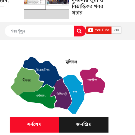
হরণ,
দুর্ঘটনার ভুয়া ও
া—
বিভ্রান্তিকর খবর
প্রচার
মুন্সিগঞ্জ
সিরাজদিখান
গজারিয়া
শ্রীনগর
সদর
টংগিবাড়ী
লৌহজং
সর্বশেষ
জনপ্রিয়