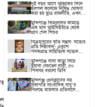
দুই বছর আগে আজকের দিনে
হরগঙ্গা কলেজে নিষিদ্ধ ঘোষণা
করা হয় ছাত্র রাজনীতি, এখন
বাস্তবতা ভিন্ন
মুন্সিগঞ্জে ভিমরুলের কামড়ে
এক মাস আইসিইউতে থেকে
প্রাণ গেল শিশুর
বিক্রমপুরের কৃতি সন্তান: সত্যের
প্রতি নিষ্ঠাবান- একুশে
পদকপ্রাপ্ত সাহিত্যিক সত্যেন
সেন
মুন্সিগঞ্জে বাসা ভাড়া নিয়ে
ইয়াবা বেচতেন নারী, ৫০
পিসসহ ধরলো ডিবি
মুন্সিগঞ্জ প্রেসক্লাবের সহ
্ব
সভাপতি সাংবাদিক বাবু’র
বিরুদ্ধে মামলার প্রতিবাদে
মানববন্ধন
জন
তি