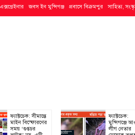
এক্সপ্লেইনার
জবস ইন মুন্সিগঞ্জ
প্রবাসে বিক্রমপুর
সাহিত্য, সংস
ফ্যাক্টচেক: সীমান্তে
ফ্যাক্টচেক:
মাইন বিস্ফোরণের
মুন্সিগঞ্জে 
সময় ‘গুপ্তচর
লীগ নেতার