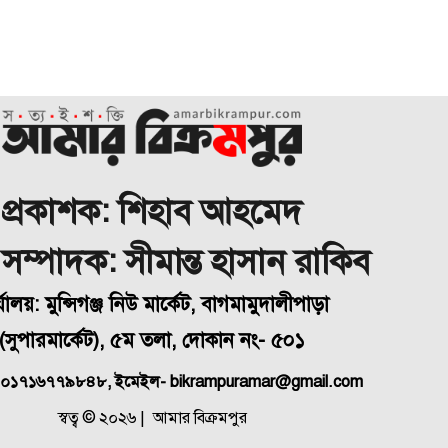
প্রকাশক: শিহাব আহমেদ
া সম্পাদক: সীমান্ত হাসান রাকিব
্যালয়: মুন্সিগঞ্জ নিউ মার্কেট, বাগমামুদালীপাড়া
(
সুপারমার্কেট), ৫ম তলা, দোকান নং- ৫০১
 ০১৭১৬৭৭৯৮৪৮, ইমেইল- bikrampuramar@gmail.com
স্বত্ব © ২০২৬ | আমার বিক্রমপুর