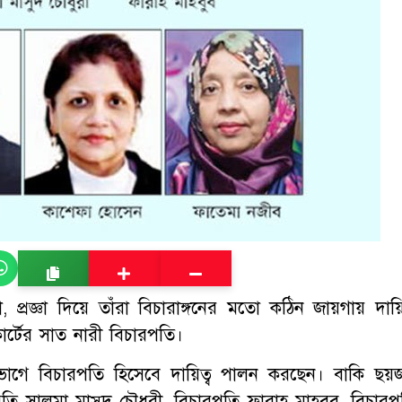
 প্রজ্ঞা দিয়ে তাঁরা বিচারাঙ্গনের মতো কঠিন জায়গায় দায়িত
র্টের সাত নারী বিচারপতি।
ভাগে বিচারপতি হিসেবে দায়িত্ব পালন করছেন। বাকি ছয়
পতি সালমা মাসুদ চৌধুরী, বিচারপতি ফারাহ মাহবুব, বিচারপ