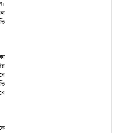
ন।
িল
তি
কা
ের
বে
তি
বে
কে