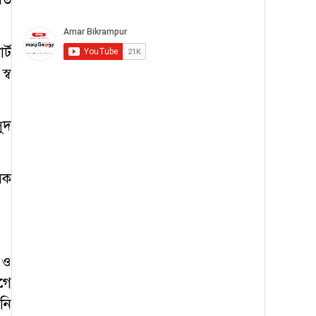
্ট
্ব
ুদ
রক
 ও
গে
নি