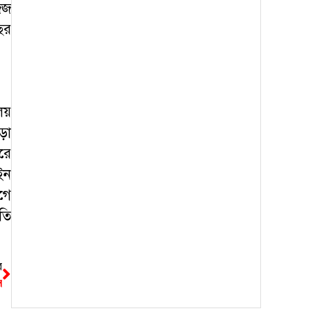
জজ
ছর
লয়
ড়া
রে
ইন
গে
তি
র
স