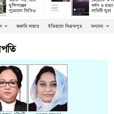
আটক’ নয়, এটি
মেয়েকে অপ
মুন্সিগঞ্জের
ধর্ষণ ও হত্য
পুরোনো ভিডিও
দাবিটি ভুয়া
দন
জরুরি নাম্বার
ইতিহাসে বিক্রমপুর
অন্যান্য
ারপতি