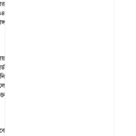
ের
০৪
্গ
লয়
্ড
নি
লে
্ত
বে