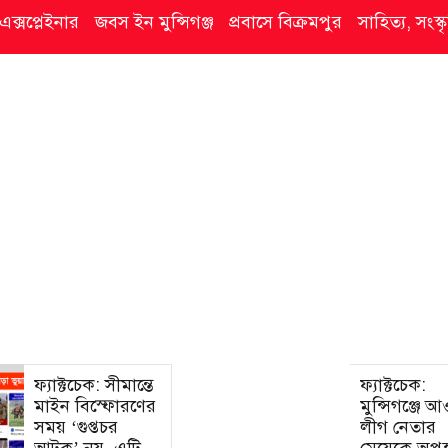
এক্সপ্লেইনার
জবস ইন মুন্সিগঞ্জ
প্রবাসে বিক্রমপুর
সাহিত্য, সংস
ফ্যাক্টচেক: সীমান্তে
ফ্যাক্টচেক:
মাইন বিস্ফোরণের
মুন্সিগঞ্জে 
সময় ‘গুপ্তচর
লীগ নেতার