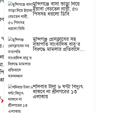
রণ
মুন্সিগঞ্জে বাসা ভাড়া নিয়ে
ইয়াবা বেচতেন নারী, ৫০
পিসসহ ধরলো ডিবি
রণ
 ৭
মুন্সিগঞ্জ প্রেসক্লাবের সহ
সভাপতি সাংবাদিক বাবু’র
য়।
বিরুদ্ধে মামলার প্রতিবাদে
মানববন্ধন
না
ো.
পি
তা
শনিবার টানা ৬ ঘণ্টা বিদ্যুৎ
থাকবে না শ্রীনগরের ১৩
এলাকায়
র