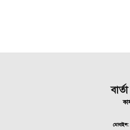
বার্ত
কার
মোবাইল: