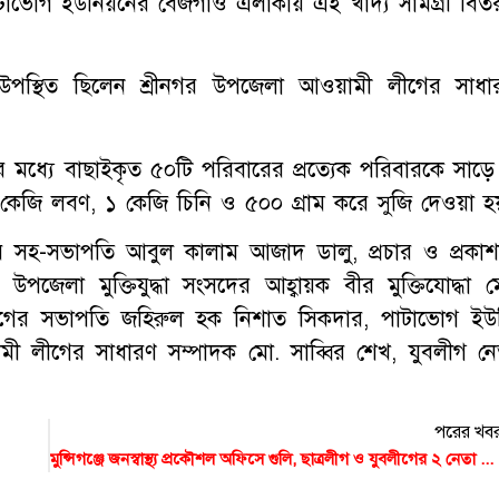
টাভোগ ইউনিয়নের বেজগাঁও এলাকায় এই খাদ্য সামগ্রী বিত
বে উপস্থিত ছিলেন শ্রীনগর উপজেলা আওয়ামী লীগের সাধা
ধ্যে বাছাইকৃত ৫০টি পরিবারের প্রত্যেক পরিবারকে সাড়ে
কেজি লবণ, ১ কেজি চিনি ও ৫০০ গ্রাম করে সুজি দেওয়া হ
সহ-সভাপতি আবুল কালাম আজাদ ডালু, প্রচার ও প্রকাশ
পজেলা মুক্তিযুদ্ধা সংসদের আহ্বায়ক বীর মুক্তিযোদ্ধা ম
লীগের সভাপতি জহিরুল হক নিশাত সিকদার, পাটাভোগ ইউ
ী লীগের সাধারণ সম্পাদক মো. সাব্বির শেখ, যুবলীগ নে
পরের খব
মুন্সিগঞ্জে জনস্বাস্থ্য প্রকৌশল অফিসে গুলি, ছাত্রলীগ ও যুবলীগের ২ নেতা আটক