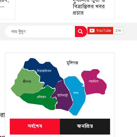
হরণ,
দুর্ঘটনার ভুয়া ও
া—
বিভ্রান্তিকর খবর
প্রচার
মুন্সিগঞ্জ
সিরাজদিখান
গজারিয়া
শ্রীনগর
সদর
টংগিবাড়ী
লৌহজং
রা
সর্বশেষ
জনপ্রিয়