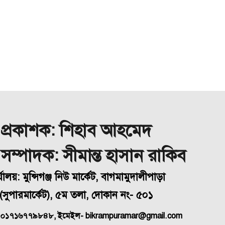
প্রকাশক: শিহাব আহমেদ
া সম্পাদক: সীমান্ত হাসান রাকিব
্যালয়: মুন্সিগঞ্জ নিউ মার্কেট, বাগমামুদালীপাড়া
(
সুপারমার্কেট), ৫ম তলা, দোকান নং- ৫০১
 ০১৭১৬৭৭৯৮৪৮, ইমেইল- bikrampuramar@gmail.com