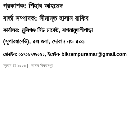
প্রকাশক: শিহাব আহমেদ
বার্তা সম্পাদক: সীমান্ত হাসান রাকিব
কার্যালয়: মুন্সিগঞ্জ নিউ মার্কেট, বাগমামুদালীপাড়া
(
সুপারমার্কেট), ৫ম তলা, দোকান নং- ৫০১
মোবাইল: ০১৭১৬৭৭৯৮৪৮, ইমেইল- bikrampuramar@gmail.com
স্বত্ব © ২০২৬ | আমার বিক্রমপুর