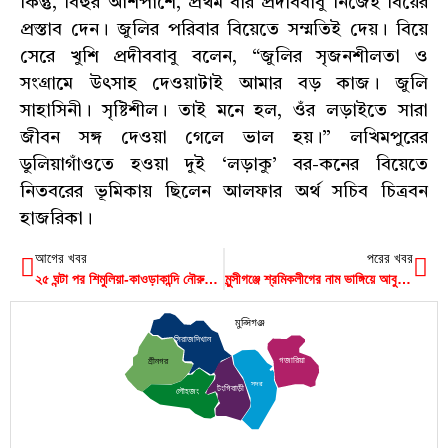
কিন্তু, বিহুর আশপাশে, প্রথম বার প্রদীববাবু নিজেই বিয়ের
প্রস্তাব দেন। জুলির পরিবার বিয়েতে সম্মতিই দেয়। বিয়ে
সেরে খুশি প্রদীববাবু বলেন, “জুলির সৃজনশীলতা ও
সংগ্রামে উৎসাহ দেওয়াটাই আমার বড় কাজ। জুলি
সাহাসিনী। সৃষ্টিশীল। তাই মনে হল, ওঁর লড়াইতে সারা
জীবন সঙ্গ দেওয়া গেলে ভাল হয়।” লখিমপুরের
ডুলিয়াগাঁওতে হওয়া দুই ‘লড়াকু’ বর-কনের বিয়েতে
নিতবরের ভূমিকায় ছিলেন আলফার অর্থ সচিব চিত্রবন
হাজরিকা।
আগের খবর
পরের খবর
২৫ ঘন্টা পর শিমুলিয়া-কাওড়াকান্দি নৌরুটে লঞ্চ চলাচল শুরু
মুন্সীগঞ্জে শ্রমিকলীগের নাম ভাঙ্গিয়ে আবুল কাসেমের চাদাঁবাজি !
মুন্সিগঞ্জ
সিরাজদিখান
গজারিয়া
শ্রীনগর
সদর
টংগিবাড়ী
লৌহজং