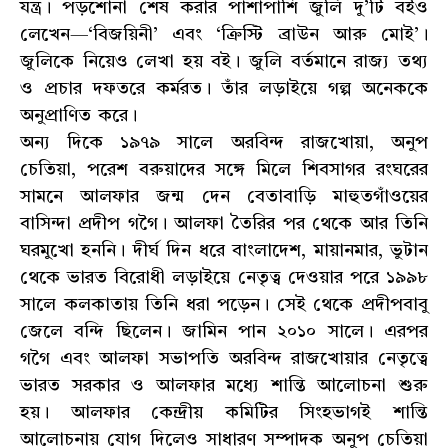
যন্ত্র। পড়শোনা শেষ করার পাশাপাশি জুলি দু’টি বইও
লেখেন—‘বিজয়িনী’ এবং ‘ক্রিস্টি ব্রাউন আরু মোই’।
জুলিকে নিয়েও লেখা হয় বই। জুলি বর্তমানে রাজ্য তথ্য
ও প্রচার দফতরে কর্মরত। তাঁর লড়াইয়ে গল্প অনেককে
অনুপ্রাণিত করে।
অন্য দিকে ১৯৭৯ সালে অরবিন্দ রাজখোয়া, অনুপ
চেতিয়া, পরেশ বরুয়াদের সঙ্গে মিলে শিবসাগর রংঘরের
সামনে আলফার জন্ম দেন বেতাবাড়ি মাহুতগাঁওয়ের
বাসিন্দা প্রদীপ গগৈ। আলফা তৈরির পর থেকে আর তিনি
ঘরমুখো হননি। দীর্ঘ দিন ধরে বাংলাদেশ, মায়ানমার, ভুটান
থেকে ভারত বিরোধী লড়াইয়ে নেতৃত্ব দেওয়ার পরে ১৯৯৮
সালে কলকাতায় তিনি ধরা পড়েন। সেই থেকে প্রদীপবাবু
জেলে বন্দি ছিলেন। জামিন পান ২০১০ সালে। এরপর
গগৈ এবং আলফা সভাপতি অরবিন্দ রাজখোয়ার নেতৃত্বে
ভারত সরকার ও আলফার মধ্যে শান্তি আলোচনা শুরু
হয়। আলফার কেন্দ্রীয় কমিটির সিংহভাগই শান্তি
আলোচনায় যোগ দিলেও সাধারণ সম্পাদক অনুপ চেতিয়া