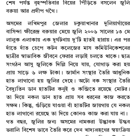
শেষ পর্যন্ত বৃহস্পতিবার বিয়ের পিঁড়িতে বসলেন জুলি
বরুয়া আর প্রদীপ গগৈ।
অসমের লখিমপুর জেলার ঢকুয়াখানার দুলিয়াগাঁয়ের
বাসিন্দা ক্ষীরেন্দ্র বরুয়ার মেয়ে জুলি ২০০৬ সালের ১৩ মে
লালুক এলাকায় এক দুর্ঘটনায় দু’টি হাতই হারায়। এর পর
দাঁতে দাঁত চেপে কটন কলেজের মাস কমিউনিকেশনের
ছাত্রীর স্বাভাবিক জীবনে ফেরার লড়াই চলতে থাকে। ছাত্র
সংগঠন আসু জুলিকে দিল্লি নিয়ে যায়, যোগাড় করা হয়
প্রায় সাড়ে ৬ লক্ষ টাকা। জার্মান সংস্থার তৈরি আধুনিক
হাত লাগানো হয় জুলির দেহে। অটো বক সংস্থার তৈরি
বৈদ্যুতিন ডান হাতটির কনুই ও কব্জিতে রয়েছে মোটর।
তা দিয়ে নকল ডান হাত প্রায় সব ধরনের কাজ করতে
সক্ষম। কিন্তু, গুঁড়িয়ে যাওয়া বাঁ হাতটির জায়গায় যে নকল
হাত লাগানো রয়েছে তা দিয়ে কোনও কাজ করা যায় না।
গত বছর, জুলির জন্য অসমের নামকরা উদ্ভাবক উদ্ধব
ভরালি বিশেষ ভাবে তৈরি করে দেন খাদ্যগ্রহণের স্বয়ংক্রিয়