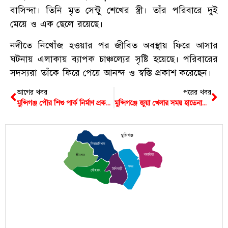
বাসিন্দা। তিনি মৃত সেন্টু শেখের স্ত্রী। তাঁর পরিবারে দুই
মেয়ে ও এক ছেলে রয়েছে।
নদীতে নিখোঁজ হওয়ার পর জীবিত অবস্থায় ফিরে আসার
ঘটনায় এলাকায় ব্যাপক চাঞ্চল্যের সৃষ্টি হয়েছে। পরিবারের
সদস্যরা তাঁকে ফিরে পেয়ে আনন্দ ও স্বস্তি প্রকাশ করেছেন।
আগের খবর
পরের খবর
মুন্সিগঞ্জ পৌর শিশু পার্ক নির্মাণ প্রকল্পে ধীরগতি, ঘোষিত সময়ে হচ্ছে না উদ্বোধন
মুন্সিগঞ্জে জুয়া খেলার সময় হাতেনাতে ধরা ৮ জন
মুন্সিগঞ্জ
সিরাজদিখান
গজারিয়া
শ্রীনগর
সদর
টংগিবাড়ী
লৌহজং