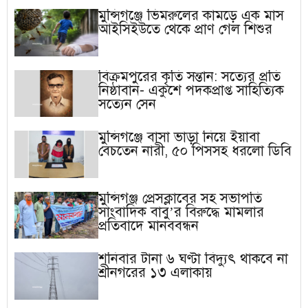
মুন্সিগঞ্জে ভিমরুলের কামড়ে এক মাস
আইসিইউতে থেকে প্রাণ গেল শিশুর
বিক্রমপুরের কৃতি সন্তান: সত্যের প্রতি
নিষ্ঠাবান- একুশে পদকপ্রাপ্ত সাহিত্যিক
সত্যেন সেন
মুন্সিগঞ্জে বাসা ভাড়া নিয়ে ইয়াবা
বেচতেন নারী, ৫০ পিসসহ ধরলো ডিবি
মুন্সিগঞ্জ প্রেসক্লাবের সহ সভাপতি
সাংবাদিক বাবু’র বিরুদ্ধে মামলার
প্রতিবাদে মানববন্ধন
শনিবার টানা ৬ ঘণ্টা বিদ্যুৎ থাকবে না
শ্রীনগরের ১৩ এলাকায়