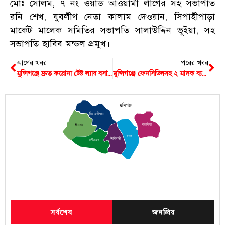
মোঃ সেলিম, ৭ নং ওয়ার্ড আওয়ামী লীগের সহ সভাপতি
রনি শেখ, যুবলীগ নেতা কালাম দেওয়ান, সিপাহীপাড়া
মার্কেট মালেক সমিতির সভাপতি সালাউদ্দিন ভূইয়া, সহ
সভাপতি হাবিব মন্ডল প্রমুখ।
আগের খবর
পরের খবর
মুন্সিগঞ্জে দ্রুত করোনা টেষ্ট ল্যাব বসানোর দাবি
মুন্সিগঞ্জে ফেনসিডিলসহ ২ মাদক ব্যবসায়ী আটক
মুন্সিগঞ্জ
সিরাজদিখান
গজারিয়া
শ্রীনগর
সদর
টংগিবাড়ী
লৌহজং
সর্বশেষ
জনপ্রিয়