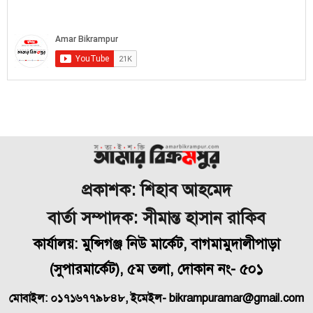
প্রকাশক: শিহাব আহমেদ
বার্তা সম্পাদক: সীমান্ত হাসান রাকিব
কার্যালয়: মুন্সিগঞ্জ নিউ মার্কেট, বাগমামুদালীপাড়া
(
সুপারমার্কেট), ৫ম তলা, দোকান নং- ৫০১
মোবাইল: ০১৭১৬৭৭৯৮৪৮, ইমেইল- bikrampuramar@gmail.com