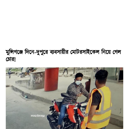
মুন্সিগঞ্জে দিনে-দুপুরে ব্যবসায়ীর মোটরসাইকেল নিয়ে গেল
চোর!