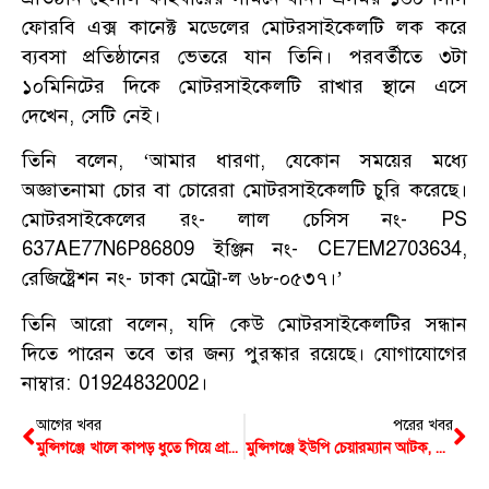
ফোরবি এক্স কানেক্ট মডেলের মোটরসাইকেলটি লক করে
ব্যবসা প্রতিষ্ঠানের ভেতরে যান তিনি। পরবর্তীতে ৩টা
১০মিনিটের দিকে মোটরসাইকেলটি রাখার স্থানে এসে
দেখেন, সেটি নেই।
তিনি বলেন, ‘আমার ধারণা, যেকোন সময়ের মধ্যে
অজ্ঞাতনামা চোর বা চোরেরা মোটরসাইকেলটি চুরি করেছে।
মোটরসাইকেলের রং- লাল চেসিস নং- PS
637AE77N6P86809 ইঞ্জিন নং- CE7EM2703634,
রেজিষ্ট্রেশন নং- ঢাকা মেট্রো-ল ৬৮-০৫৩৭।’
তিনি আরো বলেন, যদি কেউ মোটরসাইকেলটির সন্ধান
দিতে পারেন তবে তার জন্য পুরস্কার রয়েছে। যোগাযোগের
নাম্বার: 01924832002।
আগের খবর
পরের খবর
মুন্সিগঞ্জে খালে কাপড় ধুতে গিয়ে প্রাণ গেছে গৃহবধূর
মুন্সিগঞ্জে ইউপি চেয়ারম্যান আটক, কোন মামলায় গ্রেপ্তার দেখানো হবে জানেনা পুলিশ