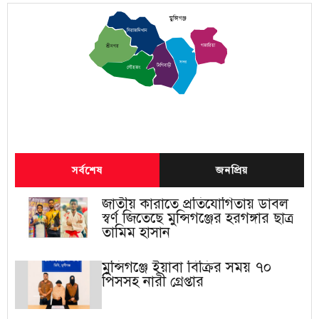
মুন্সিগঞ্জ
সিরাজদিখান
গজারিয়া
শ্রীনগর
সদর
টংগিবাড়ী
লৌহজং
সর্বশেষ
জনপ্রিয়
জাতীয় কারাতে প্রতিযোগিতায় ডাবল
স্বর্ণ জিতেছে মুন্সিগঞ্জের হরগঙ্গার ছাত্র
তামিম হাসান
মুন্সিগঞ্জে ইয়াবা বিক্রির সময় ৭০
পিসসহ নারী গ্রেপ্তার