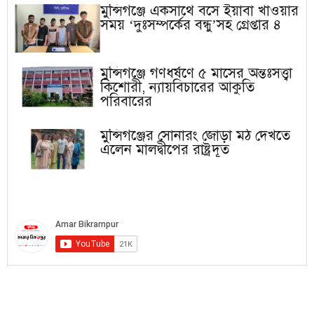
মুন্সিগঞ্জে একসাথে বসে ইয়াবা খাওয়ার
সময় ‘দুঃসম্পর্কের বন্ধু’সহ গ্রেপ্তার ৪
মুন্সিগঞ্জে গণধর্ষণে ৫ মাসের অন্তঃসত্ত্বা
কিশোরী, ন্যায়বিচারের আকুতি
পরিবারের
মুন্সিগঞ্জের সোনারং জোড়া মঠ দেখতে
এলেন মালদ্বীপের রাষ্ট্রদূত