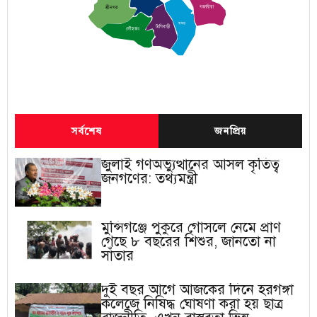
গজারিয়া
শ্রীনগর
সদর
টংগিবাড়ী
লৌহজং
সর্বশেষ
জনপ্রিয়
জুলাই গণঅভ্যুত্থানের আসল কৃতিত্ব
জনগণের: তথ্যমন্ত্রী
মুন্সিগঞ্জে পুকুরে গোসলে নেমে প্রাণ
গেছে ৮ বছরের শিশুর, জানতো না
সাঁতার
দুই বছর আগে আজকের দিনে হরগঙ্গা
কলেজে নিষিদ্ধ ঘোষণা করা হয় ছাত্র