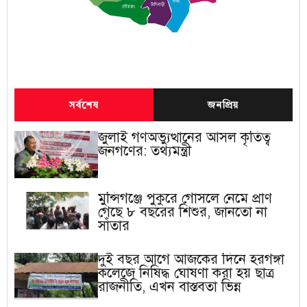
সদর
টংগিবাড়ী
লৌহজং
সর্বশেষ
জনপ্রিয়
জুলাই গণঅভ্যুত্থানের আসল কৃতিত্ব
জনগণের: তথ্যমন্ত্রী
মুন্সিগঞ্জে পুকুরে গোসলে নেমে প্রাণ
গেছে ৮ বছরের শিশুর, জানতো না
সাঁতার
দুই বছর আগে আজকের দিনে হরগঙ্গা
কলেজে নিষিদ্ধ ঘোষণা করা হয় ছাত্র
রাজনীতি, এখন বাস্তবতা ভিন্ন