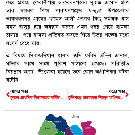
করে প্রথমে কেরানীগঞ্জ আকবরনগরের সুরুজ জামান গ্রুপ
তার দলবল নিয়ে নারায়নগঞ্জের ফতুল্লা উপজেলার
আকবরনগর গ্রামের ছামেদ আলী গ্রুপের কিছু সর্মথক খাস
মহল বালুর চরে অবস্থান করছে এমন খবর পেয়ে হামলা
চালায়। পরে হামলা প্রতিহত করতে গিয়ে উভয় পক্ষের মধ্যে
সংঘর্ষ বেধে যায়।
এ বিষয়ে সিরাজদিখান থানার ওসি ফরিদ উদ্দিন জানান,
ঘটনার সাথে সাথে পুলিশ পাঠানো হয়েছে। পরিস্থিতি
নিয়ন্ত্রনে আছে। উত্তেজনা হয়েছে তবে কোন অপ্রীতিকর ঘটনা
ঘটেনি।
আগের খবর
পরের খবর
মূলচর প্রাথমিক বিদ্যালয়ের বার্ষিক ক্রীড়া প্রতিযোগিতা ও পুরস্কার বিতরণী অনুষ্ঠিত
মুন্সিগঞ্জে মাদকদ্রব্য নিয়ন্ত্রণ অধিদপ্তরের অভিযানে ইয়াবাসহ গ্রেফতার ১
মুন্সিগঞ্জ
সিরাজদিখান
গজারিয়া
শ্রীনগর