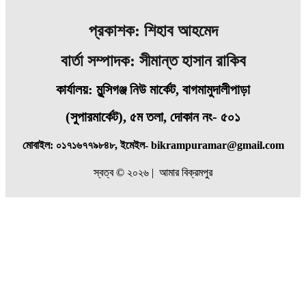
প্রকাশক: শিহাব আহমেদ
বার্তা সম্পাদক: সীমান্ত হাসান রাকিব
কার্যালয়: মুন্সিগঞ্জ নিউ মার্কেট, বাগমামুদালীপাড়া
(
সুপারমার্কেট), ৫ম তলা, দোকান নং- ৫০১
মোবাইল: ০১৭১৬৭৭৯৮৪৮, ইমেইল- bikrampuramar@gmail.com
স্বত্ব © ২০২৬ | আমার বিক্রমপুর