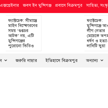
এক্সপ্লেইনার
জবস ইন মুন্সিগঞ্জ
প্রবাসে বিক্রমপুর
সাহিত্য, সংস
ফ্যাক্টচেক: সীমান্তে
ফ্যাক্টচেক:
মাইন বিস্ফোরণের
মুন্সিগঞ্জে 
সময় ‘গুপ্তচর
লীগ নেতার
আটক’ নয়, এটি
মেয়েকে অপ
মুন্সিগঞ্জের
ধর্ষণ ও হত্য
পুরোনো ভিডিও
দাবিটি ভুয়া
দন
জরুরি নাম্বার
ইতিহাসে বিক্রমপুর
অন্যান্য