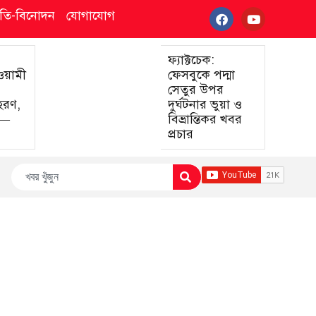
্কৃতি-বিনোদন
যোগাযোগ
ফ্যাক্টচেক:
আওয়ামী
ফেসবুকে পদ্মা
সেতুর উপর
হরণ,
দুর্ঘটনার ভুয়া ও
া—
বিভ্রান্তিকর খবর
প্রচার