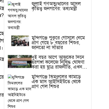
লো
জুলাই গণঅভ্যুত্থানের আসল
্র
কৃতিত্ব জনগণের: তথ্যমন্ত্রী
ত?
ছে
মুন্সিগঞ্জে পুকুরে গোসলে নেমে
ীগ
প্রাণ গেছে ৮ বছরের শিশুর,
জানতো না সাঁতার
়।
দুই বছর আগে আজকের দিনে
্র
হরগঙ্গা কলেজে নিষিদ্ধ ঘোষণা
করা হয় ছাত্র রাজনীতি, এখন
বাস্তবতা ভিন্ন
মুন্সিগঞ্জে ভিমরুলের কামড়ে
য়ে
এক মাস আইসিইউতে থেকে
প্রাণ গেল শিশুর
ের