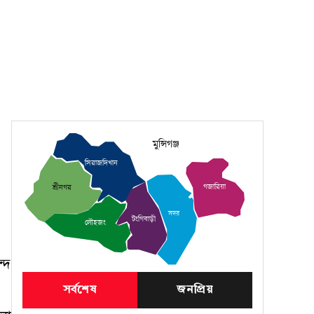
মুন্সিগঞ্জ
সিরাজদিখান
গজারিয়া
শ্রীনগর
সদর
টংগিবাড়ী
লৌহজং
্দে
সর্বশেষ
জনপ্রিয়