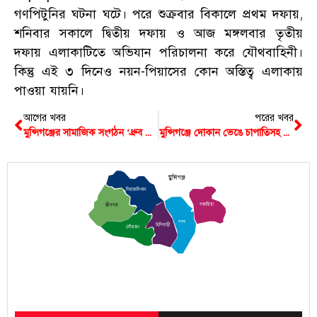
গণপিটুনির ঘটনা ঘটে। পরে শুক্রবার বিকালে প্রথম দফায়,
শনিবার সকালে দ্বিতীয় দফায় ও আজ মঙ্গলবার তৃতীয়
দফায় এলাকাটিতে অভিযান পরিচালনা করে যৌথবাহিনী।
কিন্তু এই ৩ দিনেও নয়ন-পিয়াসের কোন অস্তিত্ব এলাকায়
পাওয়া যায়নি।
আগের খবর
পরের খবর
মুন্সিগঞ্জের সামাজিক সংগঠন ‘ধ্রুব ফাউন্ডেশন’-এর পূর্ণাঙ্গ কমিটি গঠন
মুন্সিগঞ্জে দোকান ভেঙে চাপাতিসহ দৌড়ে পালানোর সময় ধরে ফেললো পুলিশ
মুন্সিগঞ্জ
সিরাজদিখান
গজারিয়া
শ্রীনগর
সদর
টংগিবাড়ী
লৌহজং