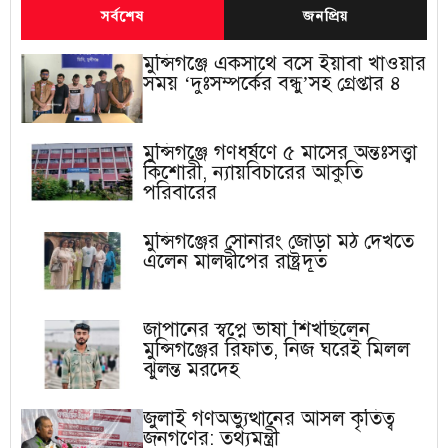
সর্বশেষ
জনপ্রিয়
মুন্সিগঞ্জে একসাথে বসে ইয়াবা খাওয়ার
সময় ‘দুঃসম্পর্কের বন্ধু’সহ গ্রেপ্তার ৪
মুন্সিগঞ্জে গণধর্ষণে ৫ মাসের অন্তঃসত্ত্বা
কিশোরী, ন্যায়বিচারের আকুতি
পরিবারের
মুন্সিগঞ্জের সোনারং জোড়া মঠ দেখতে
এলেন মালদ্বীপের রাষ্ট্রদূত
জাপানের স্বপ্নে ভাষা শিখছিলেন
মুন্সিগঞ্জের রিফাত, নিজ ঘরেই মিলল
ঝুলন্ত মরদেহ
জুলাই গণঅভ্যুত্থানের আসল কৃতিত্ব
জনগণের: তথ্যমন্ত্রী