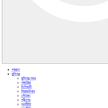
প্রচ্ছদ
মুন্সিগঞ্জ
মুন্সিগঞ্জ সদর
গজারিয়া
টংগিবাড়ী
সিরাজদিখান
লৌহজং
শ্রীনগর
অর্থনীতি