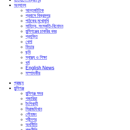
অন্যান্য
আন্তর্জাতিক
প্রবাসে বিক্রমপুর
পাঠকের মুখোমুখি
সাহিত্য, সংস্কৃতি-বিনোদন
মুন্সিগঞ্জের চাকরির খবর
প্রযুক্তি
খেলা
ফিচার
ছবি
স্বাস্থ্য ও শিক্ষা
ধর্ম
English News
সম্পাদকীয়
প্রচ্ছদ
মুন্সিগঞ্জ
মুন্সিগঞ্জ সদর
গজারিয়া
টংগিবাড়ী
সিরাজদিখান
লৌহজং
শ্রীনগর
অর্থনীতি
রাজনীতি