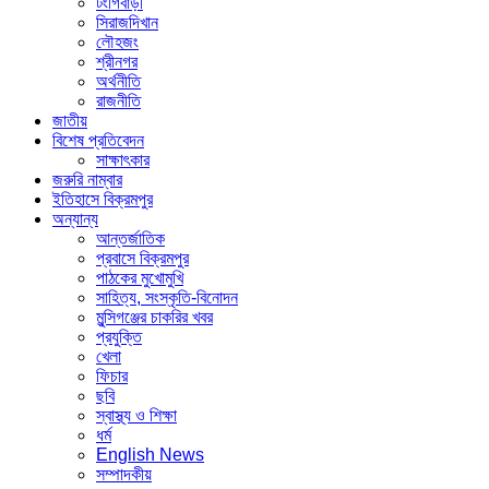
টংগিবাড়ী
সিরাজদিখান
লৌহজং
শ্রীনগর
অর্থনীতি
রাজনীতি
জাতীয়
বিশেষ প্রতিবেদন
সাক্ষাৎকার
জরুরি নাম্বার
ইতিহাসে বিক্রমপুর
অন্যান্য
আন্তর্জাতিক
প্রবাসে বিক্রমপুর
পাঠকের মুখোমুখি
সাহিত্য, সংস্কৃতি-বিনোদন
মুন্সিগঞ্জের চাকরির খবর
প্রযুক্তি
খেলা
ফিচার
ছবি
স্বাস্থ্য ও শিক্ষা
ধর্ম
English News
সম্পাদকীয়