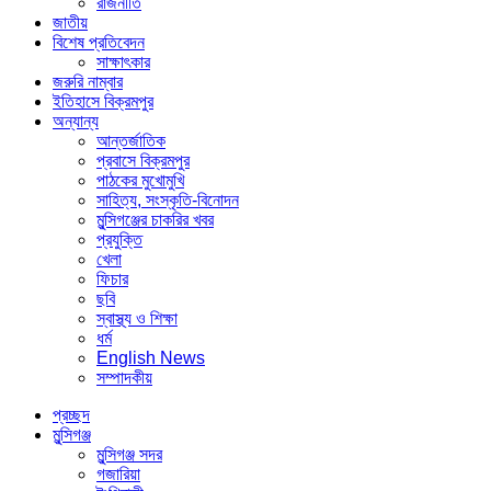
রাজনীতি
জাতীয়
বিশেষ প্রতিবেদন
সাক্ষাৎকার
জরুরি নাম্বার
ইতিহাসে বিক্রমপুর
অন্যান্য
আন্তর্জাতিক
প্রবাসে বিক্রমপুর
পাঠকের মুখোমুখি
সাহিত্য, সংস্কৃতি-বিনোদন
মুন্সিগঞ্জের চাকরির খবর
প্রযুক্তি
খেলা
ফিচার
ছবি
স্বাস্থ্য ও শিক্ষা
ধর্ম
English News
সম্পাদকীয়
প্রচ্ছদ
মুন্সিগঞ্জ
মুন্সিগঞ্জ সদর
গজারিয়া