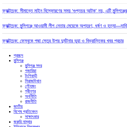
ফ্যাক্টচেক: সীমান্তে মাইন বিস্ফোরণের সময় ‘গুপ্তচর আটক’ নয়, এটি মুন্সিগঞ্জ
ফ্যাক্টচেক: মুন্সিগঞ্জে আওয়ামী লীগ নেতার মেয়েকে অপহরণ, ধর্ষণ ও হত্যা—দাবিট
ফ্যাক্টচেক: ফেসবুকে পদ্মা সেতুর উপর দুর্ঘটনার ভুয়া ও বিভ্রান্তিকর খবর প্রচার
প্রচ্ছদ
মুন্সিগঞ্জ
মুন্সিগঞ্জ সদর
গজারিয়া
টংগিবাড়ী
সিরাজদিখান
লৌহজং
শ্রীনগর
অর্থনীতি
রাজনীতি
জাতীয়
বিশেষ প্রতিবেদন
সাক্ষাৎকার
জরুরি নাম্বার
ইতিহাসে বিক্রমপুর