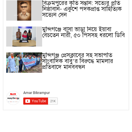
বিক্রমপুরের কৃতি সন্তান: সত্যের প্রতি
নিষ্ঠাবান- একুশে পদকপ্রাপ্ত সাহিত্যিক
সত্যেন সেন
মুন্সিগঞ্জে বাসা ভাড়া নিয়ে ইয়াবা
বেচতেন নারী, ৫০ পিসসহ ধরলো ডিবি
মুন্সিগঞ্জ প্রেসক্লাবের সহ সভাপতি
সাংবাদিক বাবু’র বিরুদ্ধে মামলার
প্রতিবাদে মানববন্ধন