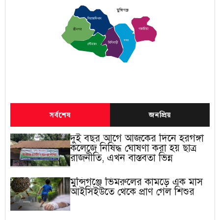
মুন্সিগঞ্জ
সিরাজদিখান
গজারিয়া
শ্রীনগর
সদর
টংগিবাড়ী
লৌহজং
সর্বশেষ
জনপ্রিয়
দুই বছর আগে আজকের দিনে হরগঙ্গা
কলেজে নিষিদ্ধ ঘোষণা করা হয় ছাত্র
রাজনীতি, এখন বাস্তবতা ভিন্ন
মুন্সিগঞ্জে ভিমরুলের কামড়ে এক মাস
আইসিইউতে থেকে প্রাণ গেল শিশুর