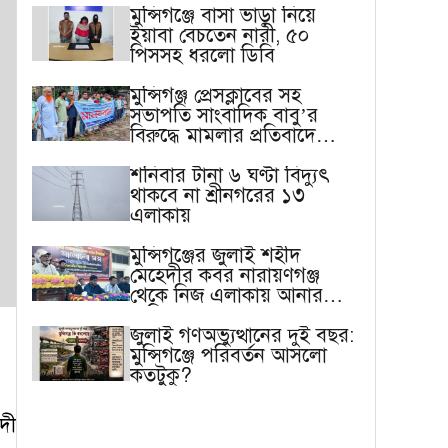
মুন্সিগঞ্জে বাসা ভাড়া নিয়ে
ইয়াবা বেচতেন নারী, ৫০
পিসসহ ধরলো ডিবি
মুন্সিগঞ্জ প্রেসক্লাবের সহ
সভাপতি সাংবাদিক বাবু’র
বিরুদ্ধে মামলার প্রতিবাদে
মানববন্ধন
শনিবার টানা ৬ ঘণ্টা বিদ্যুৎ
থাকবে না শ্রীনগরের ১৩
এলাকায়
মুন্সিগঞ্জের জুলাই শহীদ
মেহেদীর কবর নারায়ণগঞ্জ
থেকে নিজ এলাকায় আনার
দাবি বাবার
জুলাই গণঅভ্যুত্থানের দুই বছর:
মুন্সিগঞ্জে পরিবর্তন আসলো
কতটুকু?
দী