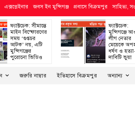
এক্সপ্লেইনার
জবস ইন মুন্সিগঞ্জ
প্রবাসে বিক্রমপুর
সাহিত্য, স
ফ্যাক্টচেক: সীমান্তে
ফ্যাক্টচেক:
মাইন বিস্ফোরণের
মুন্সিগঞ্জে 
সময় ‘গুপ্তচর
লীগ নেতার
আটক’ নয়, এটি
মেয়েকে অপ
মুন্সিগঞ্জের
ধর্ষণ ও হত্য
পুরোনো ভিডিও
দাবিটি ভুয়া
দন
জরুরি নাম্বার
ইতিহাসে বিক্রমপুর
অন্যান্য