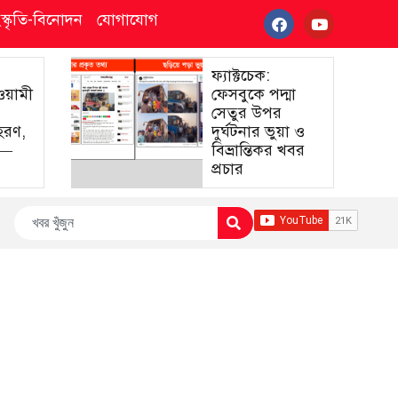
ংস্কৃতি-বিনোদন
যোগাযোগ
ফ্যাক্টচেক:
আওয়ামী
ফেসবুকে পদ্মা
সেতুর উপর
হরণ,
দুর্ঘটনার ভুয়া ও
া—
বিভ্রান্তিকর খবর
প্রচার