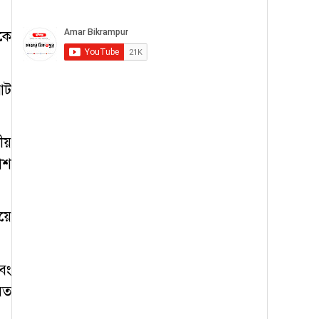
কে
আট
ীয়
াশ
য়ে
বং
রত