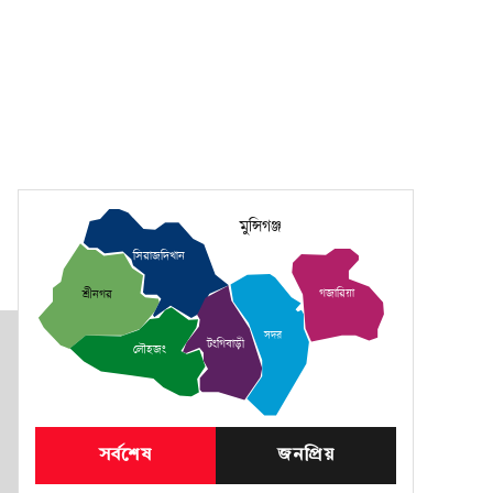
মুন্সিগঞ্জ
সিরাজদিখান
গজারিয়া
শ্রীনগর
সদর
টংগিবাড়ী
লৌহজং
সর্বশেষ
জনপ্রিয়