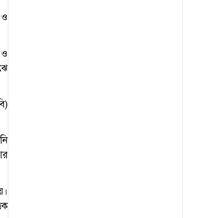
 ও
 ও
ঝে
ি)
নি
ের
য়।
তিক