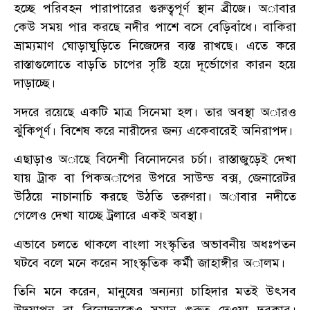
হচ্ছে পরিবহন পারাপারের গুরুত্বপূর্ণ স্থান ব্রীজে। অাবার
কেউ সময় পার করছে নদীর পাশে বসে বেড়িবাঁধে। বাকিরা
ভ্রাম্যমাণ ঘোড়াঘুড়িতে নিজেদের ব্যস্ত রাখছে। এতে করে
রাস্তাগুলোতে বাড়তি চাপের সৃষ্টি হয়ে দূর্ভোগের কারন হয়ে
দাড়াচ্ছে।
সদরে রয়েছে একটি মাত্র সিনেমা হল। তার অবস্থা অারও
ঝুঁকিপূর্ণ। বিশেষ করে নারীদের জন্য একেবারেই অনিরাপদ।
এছাড়াও অাছে বিদেশী বিনোদনের চর্চা। রাস্তাজুড়েই দেখা
যায় ট্রাক বা পিকঅাপের উপরে সাউন্ড বক্স, জেনারেটর
উঠিয়ে নাচানাচি করছে উঠতি তরুণরা। অাবার নদীতে
গেলেও দেখা যাচ্ছে ট্রলারে একই অবস্থা।
এভাবে চলতে থাকলে বাংলা সংস্কৃতির অভাবনীয় অধঃপতন
ঘটবে বলে মনে করেন সাংস্কৃতিক কর্মী জাহাঙ্গীর অালম।
তিনি মনে করেন, মানুষের অন্যন্যা চাহিদার মতই উৎসব
উদযাপন বা বিনোদনকেও সমান গুরুত্ব দেওয়া দরকার।