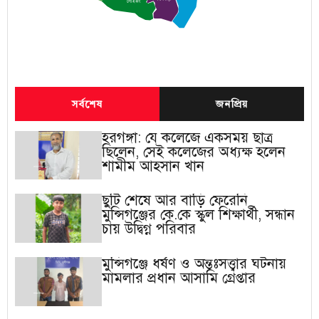
লৌহজং
সর্বশেষ
জনপ্রিয়
হরগঙ্গা: যে কলেজে একসময় ছাত্র
ছিলেন, সেই কলেজের অধ্যক্ষ হলেন
শামীম আহসান খান
ছুটি শেষে আর বাড়ি ফেরেনি
মুন্সিগঞ্জের কে.কে স্কুল শিক্ষার্থী, সন্ধান
চায় উদ্বিগ্ন পরিবার
মুন্সিগঞ্জে ধর্ষণ ও অন্তঃসত্ত্বার ঘটনায়
মামলার প্রধান আসামি গ্রেপ্তার