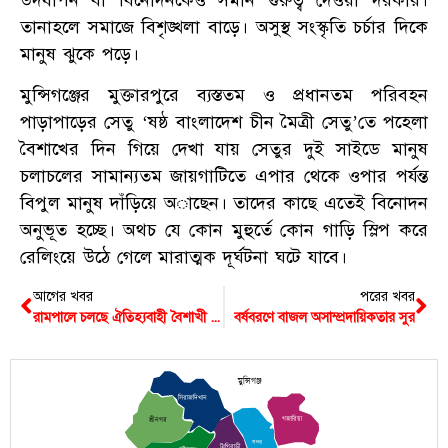
তানাহলে সমাজে বিশৃঙ্খলা বাড়ে। অসুস্থ সংস্কৃতি চর্চার দিকে
মানুষ ঝুকে পড়ে।
মুন্সিগঞ্জের মুক্তারপুরে ব্যস্ততম ও প্রধানতম পরিবহন
পাড়াপাড়ের সেতু ‘ষষ্ঠ বাংলাদেশ চীন মৈত্রী সেতু’তে পহেলা
বৈশাখের দিন গিয়ে দেখা যায় সেতুর দুই সাইডে মানুষ
চলাচলের সামান্যতম জায়গাটিতে এপার থেকে ওপার পর্যন্ত
বিপুল মানুষ দাঁড়িয়ে অাছেন। তাদের কাছে এতেই বিনোদন
অনুভূত হচ্ছে। অথচ যে কোন মুহুর্তে কোন গাড়ি স্লিপ করে
রেলিংয়ে উঠে গেলে মারাত্মক দূর্ঘটনা ঘটে যাবে।
আগের খবর
পরের খবর
রামপালে চলছে ঐতিহ্যবাহী বৈশাখী মেলা
বর্ষবরণে বাজল অসাম্প্রদায়িকতার সুর
মুন্সিগঞ্জ
সিরাজদিখান
গজারিয়া
শ্রীনগর
সদর
টংগিবাড়ী