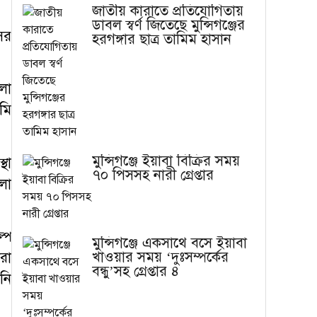
জাতীয় কারাতে প্রতিযোগিতায়
ডাবল স্বর্ণ জিতেছে মুন্সিগঞ্জের
ের
হরগঙ্গার ছাত্র তামিম হাসান
লা
মি
মুন্সিগঞ্জে ইয়াবা বিক্রির সময়
থা
৭০ পিসসহ নারী গ্রেপ্তার
লো
্প
মুন্সিগঞ্জে একসাথে বসে ইয়াবা
খাওয়ার সময় ‘দুঃসম্পর্কের
রা
বন্ধু’সহ গ্রেপ্তার ৪
নি