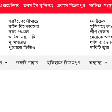
এক্সপ্লেইনার
জবস ইন মুন্সিগঞ্জ
প্রবাসে বিক্রমপুর
সাহিত্য, সংস্
ফ্যাক্টচেক: সীমান্তে
ফ্যাক্টচেক:
মাইন বিস্ফোরণের
মুন্সিগঞ্জে 
সময় ‘গুপ্তচর
লীগ নেতার
আটক’ নয়, এটি
মেয়েকে অপ
মুন্সিগঞ্জের
ধর্ষণ ও হত্য
পুরোনো ভিডিও
দাবিটি ভুয়া
দন
জরুরি নাম্বার
ইতিহাসে বিক্রমপুর
অন্যান্য