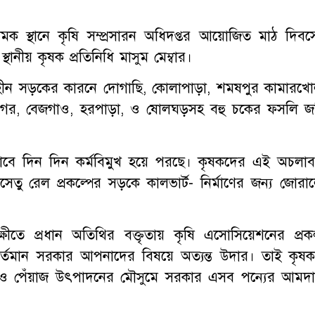
মক স্থানে কৃষি সম্প্রসারন অধিদপ্তর আয়োজিত মাঠ দিবস
থানীয় কৃষক প্রতিনিধি মাসুম মেম্বার।
টবিহীন সড়কের কারনে দোগাছি, কোলাপাড়া, শমষপুর কামারখো
 শ্রীনগর, বেজগাও, হরপাড়া, ও ষোলঘড়সহ বহু চকের ফসলি জ
 দিন দিন কর্মবিমুখ হয়ে পরছে। কৃষকদের এই অচলাবস্
েতু রেল প্রকল্পের সড়কে কালভার্ট- নির্মাণের জন্য জোরা
ষীতে প্রধান অতিথির বক্তৃতায় কৃষি এসোসিয়েশনের প্রকল
বর্তমান সরকার আপনাদের বিষয়ে অত্যন্ত উদার। তাই কৃষক
 চাল ও পেঁয়াজ উৎপাদনের মৌসুমে সরকার এসব পন্যের আমদা