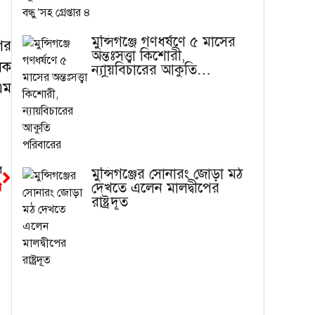
মুন্সিগঞ্জে গণধর্ষণে ৫ মাসের
গর
অন্তঃসত্ত্বা কিশোরী,
লক
ন্যায়বিচারের আকুতি
পরিবারের
এম
র
মুন্সিগঞ্জের সোনারং জোড়া মঠ
দেখতে এলেন মালদ্বীপের
ী
রাষ্ট্রদূত