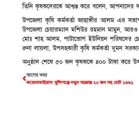
তিনি কৃষকদেরকে আশ্বস্ত করে বলেন, আপনাদের দা
উপজেলা কৃষি কর্মকর্তা জাহাঙ্গীর আলম এর সভাপত
উপজেলা চেয়ারম্যান মশিউর রহমান মামুন, আরও ব
মোঃ শাহ আলম, পাটাভোগ ইউনিয়ন পরিষদের চেয়া
রুনা লায়লা, উপসহকারী কৃষি কর্মকর্তা সুমন সর
অনুষ্ঠান শেষে ৫০ জন কৃষককে ৪০০ টাকা
আগের খবর
করোনাভাইরাস: মুন্সিগঞ্জে নতুন আক্রান্ত ২০ জন সহ মোট ১৬৬১