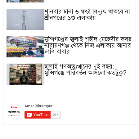
শনিবার টানা ৬ ঘণ্টা বিদ্যুৎ থাকবে না
শ্রীনগরের ১৩ এলাকায়
মুন্সিগঞ্জের জুলাই শহীদ মেহেদীর কবর
নারায়ণগঞ্জ থেকে নিজ এলাকায় আনার
দাবি বাবার
জুলাই গণঅভ্যুত্থানের দুই বছর:
মুন্সিগঞ্জে পরিবর্তন আসলো কতটুকু?