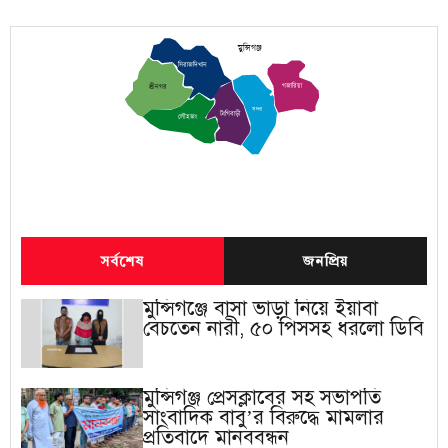
মুন্সিগঞ্জ
সিরাজদিখান
গজারিয়া
শ্রীনগর
সদর
টংগিবাড়ী
লৌহজং
সর্বশেষ
জনপ্রিয়
মুন্সিগঞ্জে বাসা ভাড়া নিয়ে ইয়াবা
বেচতেন নারী, ৫০ পিসসহ ধরলো ডিবি
মুন্সিগঞ্জ প্রেসক্লাবের সহ সভাপতি
সাংবাদিক বাবু’র বিরুদ্ধে মামলার
প্রতিবাদে মানববন্ধন