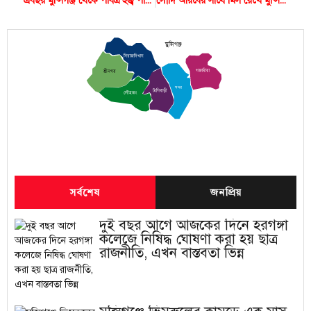
এবছর মুন্সিগঞ্জ থেকে পবিত্র হজ্ব পালনে গেছেন ৪৯১ জন
সৌদি আরবের সাথে মিল রেখে মুন্সিগঞ্জের ১৫ গ্রামে আজ ঈদুল আজহা
মুন্সিগঞ্জ
সিরাজদিখান
গজারিয়া
শ্রীনগর
সদর
টংগিবাড়ী
লৌহজং
সর্বশেষ
জনপ্রিয়
দুই বছর আগে আজকের দিনে হরগঙ্গা
কলেজে নিষিদ্ধ ঘোষণা করা হয় ছাত্র
রাজনীতি, এখন বাস্তবতা ভিন্ন