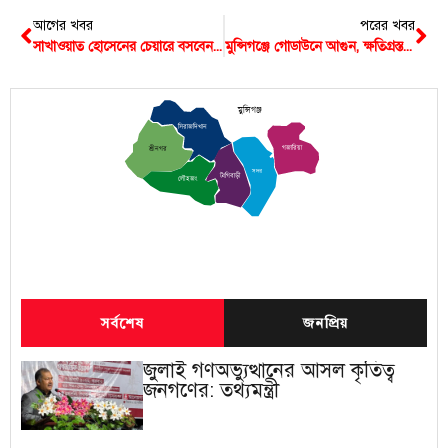
আগের খবর
পরের খবর
সাখাওয়াত হোসেনের চেয়ারে বসবেন মুন্সিগঞ্জের জাহাঙ্গীর আলম
মুন্সিগঞ্জে গোডাউনে আগুন, ক্ষতিগ্রস্ত দুইশো মণ পাট
মুন্সিগঞ্জ
সিরাজদিখান
গজারিয়া
শ্রীনগর
সদর
টংগিবাড়ী
লৌহজং
সর্বশেষ
জনপ্রিয়
জুলাই গণঅভ্যুত্থানের আসল কৃতিত্ব
জনগণের: তথ্যমন্ত্রী