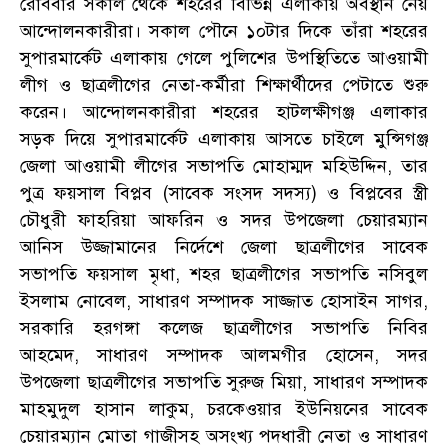
রোববার সকাল থেকে শহরের বিভিন্ন এলাকায় অবস্থান নেয়
আন্দোলনকারীরা। সকাল পৌনে ১০টার দিকে তাঁরা শহরের
সুপারমার্কেট এলাকায় গেলে পুলিশের উপস্থিতিতে আওয়ামী
লীগ ও ছাত্রলীগের নেতা-কর্মীরা শিক্ষার্থীদের পেটাতে শুরু
করেন। আন্দোলনকারীরা শহরের হাটলক্ষীগঞ্জ এলাকার
সড়ক দিয়ে সুপারমার্কেট এলাকায় আসতে চাইলে মুন্সিগঞ্জ
জেলা আওয়ামী লীগের সভাপতি মোহাম্মদ মহিউদ্দিন, তার
পুত্র ফয়সাল বিপ্লব (সাবেক সংসদ সদস্য) ও বিপ্লবের স্ত্রী
চৌধুরী ফাহরিয়া আফরিন ও সদর উপজেলা চেয়ারম্যান
আনিস উজ্জামানের নির্দেশে জেলা ছাত্রলীগের সাবেক
সভাপতি ফয়সাল মৃধা, শহর ছাত্রলীগের সভাপতি নসিবুল
ইসলাম নোবেল, সাধারণ সম্পাদক সাজ্জাত হোসাইন সাগর,
সরকারি হরগঙ্গা কলেজ ছাত্রলীগের সভাপতি নিবির
আহমেদ, সাধারণ সম্পাদক আলমগীর হোসেন, সদর
উপজেলা ছাত্রলীগের সভাপতি সুরুজ মিয়া, সাধারণ সম্পাদক
মাহমুদুল হাসান লাকুম, চরকেওয়ার ইউনিয়নের সাবেক
চেয়ারম্যান মোতা গাজীসহ অসংখ্য পদধারী নেতা ও সাধারণ