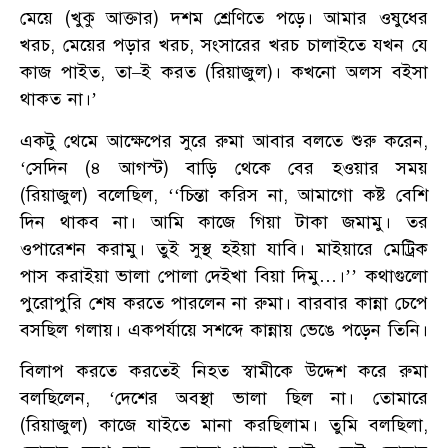
মেয়ে (খুকু আক্তার) দশম শ্রেণিতে পড়ে। আমার ওষুধের
খরচ, মেয়ের পড়ার খরচ, সংসারের খরচ চালাইতে যখন যে
কাজ পাইত, তা–ই করত (রিয়াজুল)। কখনো অলস বইসা
থাকত না।’
একটু থেমে আক্ষেপের সুরে রুমা আবার বলতে শুরু করেন,
‘সেদিন (৪ আগস্ট) বাড়ি থেকে বের হওয়ার সময়
(রিয়াজুল) বলেছিল, ‘‘চিন্তা করিস না, আমাগো কষ্ট বেশি
দিন থাকব না। আমি কাজে গিয়া টাকা জমামু। তর
ওপারেশন করামু। তুই সুস্থ হইয়া যাবি। মাইয়ারে মেট্রিক
পাস করাইয়া ভালা পোলা দেইখা বিয়া দিমু…।’’ কথাগুলো
পুরোপুরি শেষ করতে পারলেন না রুমা। বারবার কান্না চেপে
বসছিল গলায়। একপর্যায়ে সশব্দে কান্নায় ভেঙে পড়েন তিনি।
বিলাপ করতে করতেই নিহত স্বামীকে উদ্দেশ করে রুমা
বলছিলেন, ‘দেশের অবস্থা ভালা ছিল না। তোমারে
(রিয়াজুল) কাজে যাইতে মানা করছিলাম। তুমি বলছিলা,