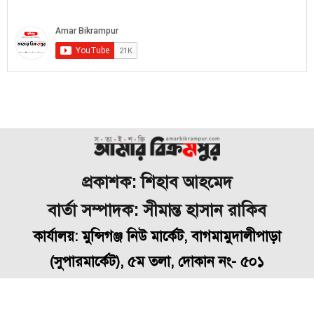
প্রকাশক: শিহাব আহমেদ
বার্তা সম্পাদক: সীমান্ত হাসান রাকিব
কার্যালয়: মুন্সিগঞ্জ নিউ মার্কেট, বাগমামুদালীপাড়া
(
সুপারমার্কেট), ৫ম তলা, দোকান নং- ৫০১
মোবাইল: ০১৭১৬৭৭৯৮৪৮, ইমেইল- bikrampuramar@gmail.com