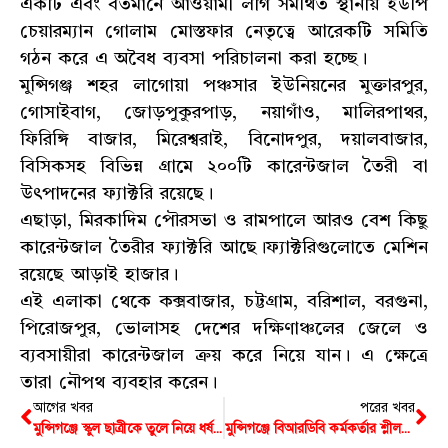
একটি এবং বর্তমানে আওয়ামী লীগ সমর্থিত স্থানীয় ইউপি
চেয়ারম্যান গোলাম মোস্তফার নেতৃত্বে আরেকটি সমিতি
গঠন করে এ অবৈধ ব্যবসা পরিচালনা করা হচ্ছে।
মুন্সিগঞ্জ শহর লাগোয়া পঞ্চসার ইউনিয়নের মুক্তারপুর,
গোসাইবাগ, জোড়পুকুরপাড়, নয়াগাঁও, মালিরপাথর,
ফিরিঙ্গি বাজার, মিরেশ্বরাই, বিনোদপুর, দয়ালবাজার,
বিসিকসহ বিভিন্ন গ্রামে ২০০টি কারেন্টজাল তৈরী বা
উৎপাদনের ফ্যাক্টরি রয়েছে।
এছাড়া, মিরকাদিম পৌরসভা ও রামপালে আরও বেশ কিছু
কারেন্টজাল তৈরীর ফ্যাক্টরি আছে।ফ্যাক্টরিগুলোতে মেশিন
রয়েছে আড়াই হাজার।
এই এলাকা থেকে কক্সবাজার, চট্টগ্রাম, বরিশাল, বরগুনা,
পিরোজপুর, ভোলাসহ দেশের দক্ষিণাঞ্চলের জেলে ও
ব্যবসায়ীরা কারেন্টজাল ক্রয় করে নিয়ে যান। এ ক্ষেত্রে
তারা নৌপথ ব্যবহার করেন।
আগের খবর
পরের খবর
মুন্সিগঞ্জে স্কুল ছাত্রীকে তুলে নিয়ে ধর্ষণ, অপমানে আত্মহত্যা
মুন্সিগঞ্জে বিআরডিবি কর্মকর্তার শ্লীলতাহানির অভিযোগে যুবক গ্রেফতার