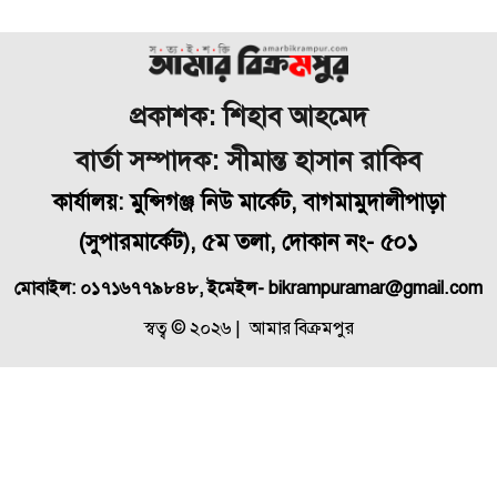
প্রকাশক: শিহাব আহমেদ
বার্তা সম্পাদক: সীমান্ত হাসান রাকিব
কার্যালয়: মুন্সিগঞ্জ নিউ মার্কেট, বাগমামুদালীপাড়া
(
সুপারমার্কেট), ৫ম তলা, দোকান নং- ৫০১
মোবাইল: ০১৭১৬৭৭৯৮৪৮, ইমেইল- bikrampuramar@gmail.com
স্বত্ব © ২০২৬ | আমার বিক্রমপুর