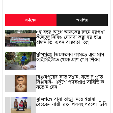
সর্বশেষ
জনপ্রিয়
দুই বছর আগে আজকের দিনে হরগঙ্গা
কলেজে নিষিদ্ধ ঘোষণা করা হয় ছাত্র
রাজনীতি, এখন বাস্তবতা ভিন্ন
মুন্সিগঞ্জে ভিমরুলের কামড়ে এক মাস
আইসিইউতে থেকে প্রাণ গেল শিশুর
বিক্রমপুরের কৃতি সন্তান: সত্যের প্রতি
নিষ্ঠাবান- একুশে পদকপ্রাপ্ত সাহিত্যিক
সত্যেন সেন
মুন্সিগঞ্জে বাসা ভাড়া নিয়ে ইয়াবা
বেচতেন নারী, ৫০ পিসসহ ধরলো ডিবি