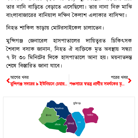
তার নানি বাড়িতে বেড়াতে এসেছিলো। তার নানা নিরু মাঝি
বাংলাবাজারের বানিয়াল দক্ষিণ কৈলাশ এলাকার বাসিন্দা।
নিহত শাকিল ভাড়ায় মোটরসাইকেল চালাতেন।
মুন্সিগঞ্জ জেনারেল হাসপাতালের দায়িত্বরত চিকিৎসক
শৈবাল বসাক জানান, নিহত ঐ ব্যক্তিকে মৃত অবস্থায় সন্ধ্যা
৭ টা ৩০ মিনিটের দিকে হাসপাতালে আনা হয়। ময়নাতদন্ত
শেষে বিস্তারিত জানা যাবে।
আগের খবর
পরের খবর
মুন্সিগঞ্জ সদরের ৯ ইউনিয়নে চেয়ারম্যান পদে বিজয়ী হলেন যারা
পঞ্চসারে স্বতন্ত্র প্রার্থীর সমর্থকের মৃত্যু, বাড়িঘরে হামলা-লুটের অভিযোগ
মুন্সিগঞ্জ
সিরাজদিখান
গজারিয়া
শ্রীনগর
সদর
টংগিবাড়ী
লৌহজং