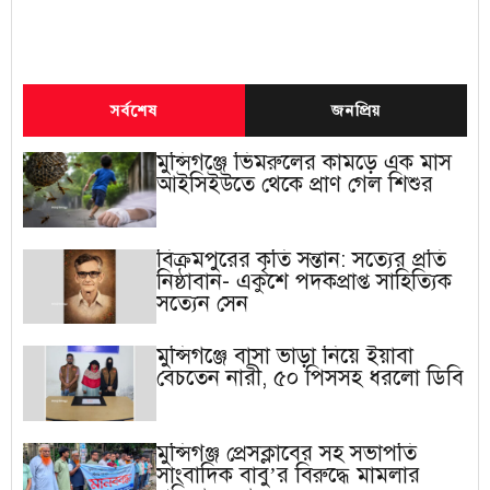
সর্বশেষ
জনপ্রিয়
মুন্সিগঞ্জে ভিমরুলের কামড়ে এক মাস
আইসিইউতে থেকে প্রাণ গেল শিশুর
বিক্রমপুরের কৃতি সন্তান: সত্যের প্রতি
নিষ্ঠাবান- একুশে পদকপ্রাপ্ত সাহিত্যিক
সত্যেন সেন
মুন্সিগঞ্জে বাসা ভাড়া নিয়ে ইয়াবা
বেচতেন নারী, ৫০ পিসসহ ধরলো ডিবি
মুন্সিগঞ্জ প্রেসক্লাবের সহ সভাপতি
সাংবাদিক বাবু’র বিরুদ্ধে মামলার