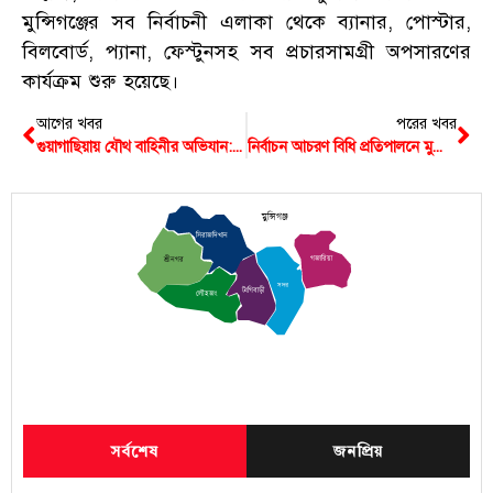
মুন্সিগঞ্জের সব নির্বাচনী এলাকা থেকে ব্যানার, পোস্টার,
বিলবোর্ড, প্যানা, ফেস্টুনসহ সব প্রচারসামগ্রী অপসারণের
কার্যক্রম শুরু হয়েছে।
আগের খবর
পরের খবর
গুয়াগাছিয়ায় যৌথ বাহিনীর অভিযান: একদিনের মাথায় এলাকা ছেড়ে পালিয়েছে নয়ন-পিয়াস
নির্বাচন আচরণ বিধি প্রতিপালনে মুন্সিগঞ্জের ৬ উপজেলায় ১২ জন ম্যাজিষ্ট্রেট নিয়োগ
মুন্সিগঞ্জ
সিরাজদিখান
গজারিয়া
শ্রীনগর
সদর
টংগিবাড়ী
লৌহজং
সর্বশেষ
জনপ্রিয়