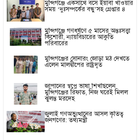
মুন্সিগঞ্জে একসাথে বসে ইয়াবা খাওয়ার
সময় ‘দুঃসম্পর্কের বন্ধু’সহ গ্রেপ্তার ৪
মুন্সিগঞ্জে গণধর্ষণে ৫ মাসের অন্তঃসত্ত্বা
কিশোরী, ন্যায়বিচারের আকুতি
পরিবারের
মুন্সিগঞ্জের সোনারং জোড়া মঠ দেখতে
এলেন মালদ্বীপের রাষ্ট্রদূত
জাপানের স্বপ্নে ভাষা শিখছিলেন
মুন্সিগঞ্জের রিফাত, নিজ ঘরেই মিলল
ঝুলন্ত মরদেহ
জুলাই গণঅভ্যুত্থানের আসল কৃতিত্ব
জনগণের: তথ্যমন্ত্রী