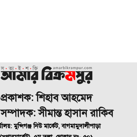
প্রকাশক: শিহাব আহমেদ
া সম্পাদক: সীমান্ত হাসান রাকিব
্যালয়: মুন্সিগঞ্জ নিউ মার্কেট, বাগমামুদালীপাড়া