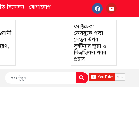
্কৃতি-বিনোদন
যোগাযোগ
ফ্যাক্টচেক:
আওয়ামী
ফেসবুকে পদ্মা
সেতুর উপর
হরণ,
দুর্ঘটনার ভুয়া ও
া—
বিভ্রান্তিকর খবর
প্রচার