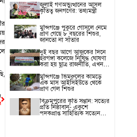
না
জুলাই গণঅভ্যুত্থানের আসল
কৃতিত্ব জনগণের: তথ্যমন্ত্রী
ীর
মুন্সিগঞ্জে পুকুরে গোসলে নেমে
য়
প্রাণ গেছে ৮ বছরের শিশুর,
জানতো না সাঁতার
ির
লে
দুই বছর আগে আজকের দিনে
হরগঙ্গা কলেজে নিষিদ্ধ ঘোষণা
করা হয় ছাত্র রাজনীতি, এখন
বাস্তবতা ভিন্ন
ি,
মুন্সিগঞ্জে ভিমরুলের কামড়ে
এক মাস আইসিইউতে থেকে
প্রাণ গেল শিশুর
র
বিক্রমপুরের কৃতি সন্তান: সত্যের
ি
প্রতি নিষ্ঠাবান- একুশে
পদকপ্রাপ্ত সাহিত্যিক সত্যেন
সেন