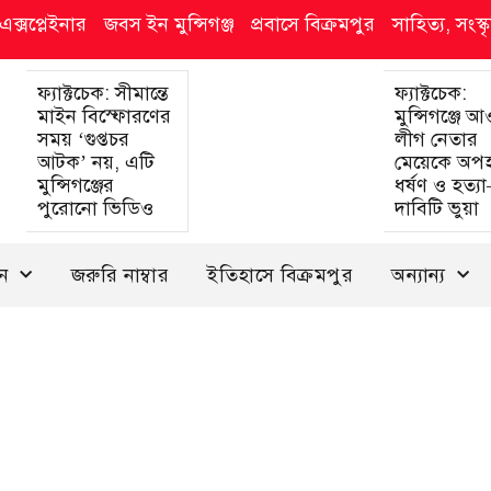
এক্সপ্লেইনার
জবস ইন মুন্সিগঞ্জ
প্রবাসে বিক্রমপুর
সাহিত্য, সংস
ফ্যাক্টচেক: সীমান্তে
ফ্যাক্টচেক:
মাইন বিস্ফোরণের
মুন্সিগঞ্জে 
সময় ‘গুপ্তচর
লীগ নেতার
আটক’ নয়, এটি
মেয়েকে অপ
মুন্সিগঞ্জের
ধর্ষণ ও হত্য
পুরোনো ভিডিও
দাবিটি ভুয়া
দন
জরুরি নাম্বার
ইতিহাসে বিক্রমপুর
অন্যান্য