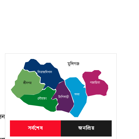
মুন্সিগঞ্জ
সিরাজদিখান
গজারিয়া
শ্রীনগর
সদর
টংগিবাড়ী
লৌহজং
েন
সর্বশেষ
জনপ্রিয়