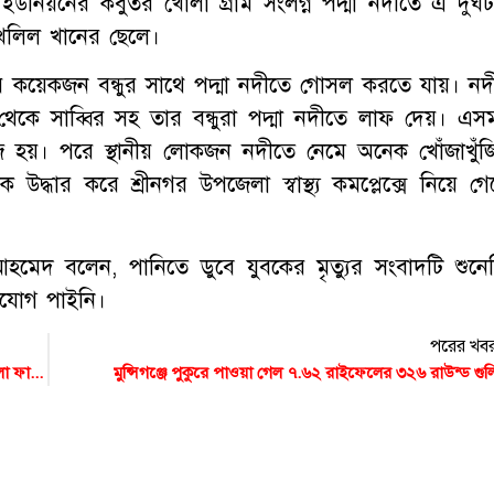
নিয়নের কবুতর খোলা গ্রাম সংলগ্ন পদ্মা নদীতে এ দুর্ঘট
 খলিল খানের ছেলে।
ার কয়েকজন বন্ধুর সাথে পদ্মা নদীতে গোসল করতে যায়। নদ
থেকে সাব্বির সহ তার বন্ধুরা পদ্মা নদীতে লাফ দেয়। এসম
 হয়। পরে স্থানীয় লোকজন নদীতে নেমে অনেক খোঁজাখুঁজ
উদ্ধার করে শ্রীনগর উপজেলা স্বাস্থ্য কমপ্লেক্সে নিয়ে গে
হমেদ বলেন, পানিতে ডুবে যুবকের মৃত্যুর সংবাদটি শুনেছ
িযোগ পাইনি।
পরের খব
দ্রুতগতির এক্সপ্রেসওয়েতে হঠাৎ উঠে গেল ঘোড়া, পরে উদ্ধার করলো ফায়ার সার্ভিস
মুন্সিগঞ্জে পুকুরে পাওয়া গেল ৭.৬২ রাইফেলের ৩২৬ রাউন্ড গুল