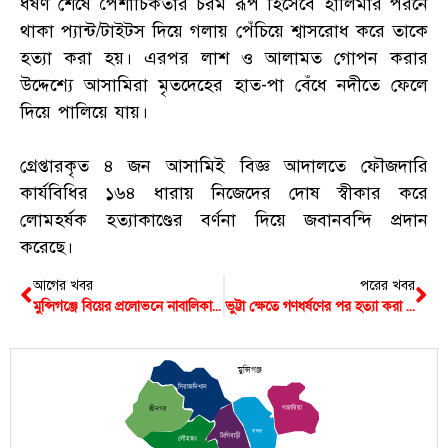
ধর্ষণ শেষে পৈশাচিকতার চরম রূপ হিসেবে হালিমার পরনে
থাকা প্যান্ট/টাইটস দিয়ে গলায় পেঁচিয়ে শ্বাসরোধ করে তাকে
হত্যা করা হয়। এরপর লাশ ও আলামত গোপন করার
উদ্দেশ্যে আসামিরা মৃতদেহের হাত-পা বেঁধে নদীতে ফেলে
দিয়ে পালিয়ে যায়।
গ্রেপ্তারকৃত ৪ জন আসামিই বিজ্ঞ আদালতে ফৌজদারি
কার্যবিধির ১৬৪ ধারায় নিজেদের দোষ স্বীকার করে
লোমহর্ষক হত্যাকাণ্ডের বর্ণনা দিয়ে জবানবন্দি প্রদান
করেছে।
আগের খবর
পরের খবর
মুন্সিগঞ্জে বিয়ের প্রলোভনে নাবালিকাকে ধর্ষণের অভিযোগে বিবাহিত প্রতিবেশী গ্রেপ্তার
ভুট্টা ক্ষেতে গণধর্ষণের পর হত্যা করা হয় হালিমাকে, আদালতে দোষ স্বীকার ৪ জনের
মুন্সিগঞ্জ
সিরাজদিখান
গজারিয়া
শ্রীনগর
সদর
টংগিবাড়ী
লৌহজং