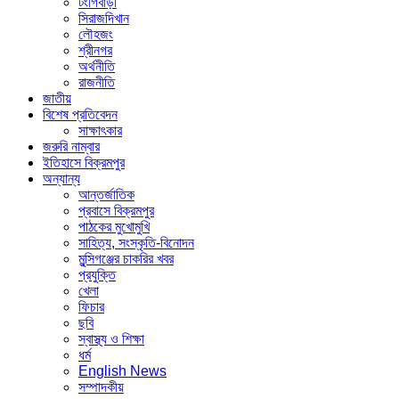
টংগিবাড়ী
সিরাজদিখান
লৌহজং
শ্রীনগর
অর্থনীতি
রাজনীতি
জাতীয়
বিশেষ প্রতিবেদন
সাক্ষাৎকার
জরুরি নাম্বার
ইতিহাসে বিক্রমপুর
অন্যান্য
আন্তর্জাতিক
প্রবাসে বিক্রমপুর
পাঠকের মুখোমুখি
সাহিত্য, সংস্কৃতি-বিনোদন
মুন্সিগঞ্জের চাকরির খবর
প্রযুক্তি
খেলা
ফিচার
ছবি
স্বাস্থ্য ও শিক্ষা
ধর্ম
English News
সম্পাদকীয়