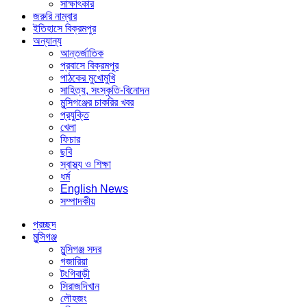
সাক্ষাৎকার
জরুরি নাম্বার
ইতিহাসে বিক্রমপুর
অন্যান্য
আন্তর্জাতিক
প্রবাসে বিক্রমপুর
পাঠকের মুখোমুখি
সাহিত্য, সংস্কৃতি-বিনোদন
মুন্সিগঞ্জের চাকরির খবর
প্রযুক্তি
খেলা
ফিচার
ছবি
স্বাস্থ্য ও শিক্ষা
ধর্ম
English News
সম্পাদকীয়
প্রচ্ছদ
মুন্সিগঞ্জ
মুন্সিগঞ্জ সদর
গজারিয়া
টংগিবাড়ী
সিরাজদিখান
লৌহজং