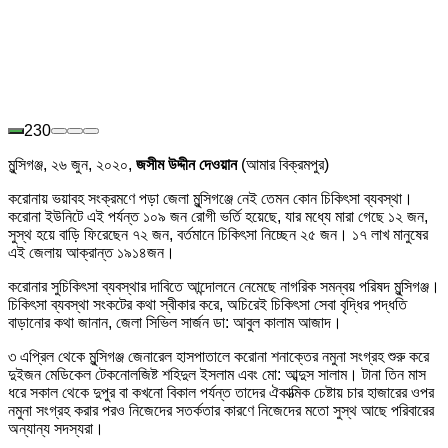
230
মুন্সিগঞ্জ, ২৬ জুন, ২০২০,
জসীম উদ্দীন দেওয়ান
(আমার বিক্রমপুর)
করোনায় ভয়াবহ সংক্রমণে পড়া জেলা মুন্সিগঞ্জে নেই তেমন কোন চিকিৎসা ব্যবস্থা।
করোনা ইউনিটে এই পর্যন্ত ১০৯ জন রোগী ভর্তি হয়েছে, যার মধ্যে মারা গেছে ১২ জন,
সুস্থ হয়ে বাড়ি ফিরেছেন ৭২ জন, বর্তমানে চিকিৎসা নিচ্ছেন ২৫ জন। ১৭ লাখ মানুষের
এই জেলায় আক্রান্ত ১৯১৪জন।
করোনার সুচিকিৎসা ব্যবস্থার দাবিতে আন্দোলনে নেমেছে নাগরিক সমন্বয় পরিষদ মুন্সিগঞ্জ।
চিকিৎসা ব্যবস্থা সংকটের কথা স্বীকার করে, অচিরেই চিকিৎসা সেবা বৃদ্ধির পদ্ধতি
বাড়ানোর কথা জানান, জেলা সিভিল সার্জন ডা: আবুল কালাম আজাদ।
৩ এপ্রিল থেকে মুন্সিগঞ্জ জেনারেল হাসপাতালে করোনা শনাক্তের নমুনা সংগ্রহ শুরু করে
দুইজন মেডিকেল টেকনোলজিষ্ট শহিদুল ইসলাম এবং মো: আব্দুস সালাম। টানা তিন মাস
ধরে সকাল থেকে দুপুর বা কখনো বিকাল পর্যন্ত তাদের ঐকাত্মিক চেষ্টায় চার হাজারের ওপর
নমুনা সংগ্রহ করার পরও নিজেদের সতর্কতার কারণে নিজেদের মতো সুস্থ আছে পরিবারের
অন্যান্য সদস্যরা।