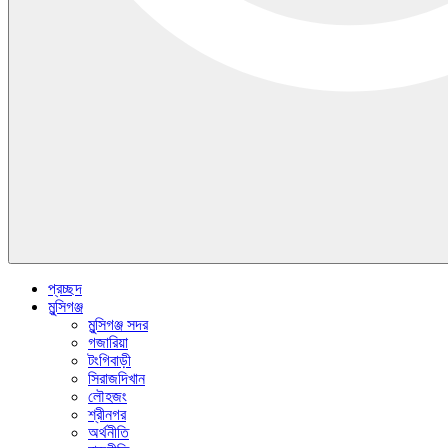
প্রচ্ছদ
মুন্সিগঞ্জ
মুন্সিগঞ্জ সদর
গজারিয়া
টংগিবাড়ী
সিরাজদিখান
লৌহজং
শ্রীনগর
অর্থনীতি