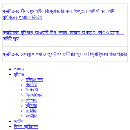
ফ্যাক্টচেক: সীমান্তে মাইন বিস্ফোরণের সময় ‘গুপ্তচর আটক’ নয়, এটি
মুন্সিগঞ্জের পুরোনো ভিডিও
ফ্যাক্টচেক: মুন্সিগঞ্জে আওয়ামী লীগ নেতার মেয়েকে অপহরণ, ধর্ষণ ও হত্যা—
দাবিটি ভুয়া
ফ্যাক্টচেক: ফেসবুকে পদ্মা সেতুর উপর দুর্ঘটনার ভুয়া ও বিভ্রান্তিকর খবর প্রচার
প্রচ্ছদ
মুন্সিগঞ্জ
মুন্সিগঞ্জ সদর
গজারিয়া
টংগিবাড়ী
সিরাজদিখান
লৌহজং
শ্রীনগর
অর্থনীতি
রাজনীতি
জাতীয়
বিশেষ প্রতিবেদন