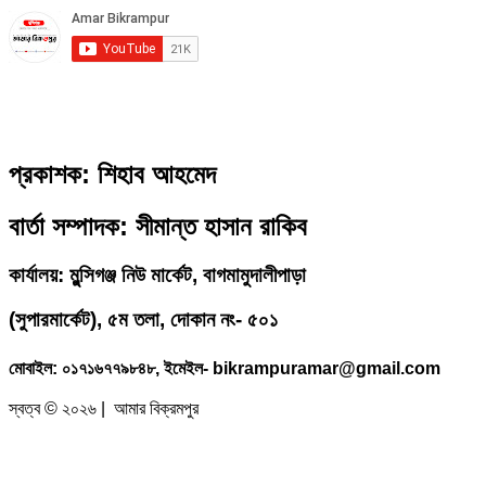
প্রকাশক: শিহাব আহমেদ
বার্তা সম্পাদক: সীমান্ত হাসান রাকিব
কার্যালয়: মুন্সিগঞ্জ নিউ মার্কেট, বাগমামুদালীপাড়া
(
সুপারমার্কেট), ৫ম তলা, দোকান নং- ৫০১
মোবাইল: ০১৭১৬৭৭৯৮৪৮, ইমেইল- bikrampuramar@gmail.com
স্বত্ব © ২০২৬ | আমার বিক্রমপুর