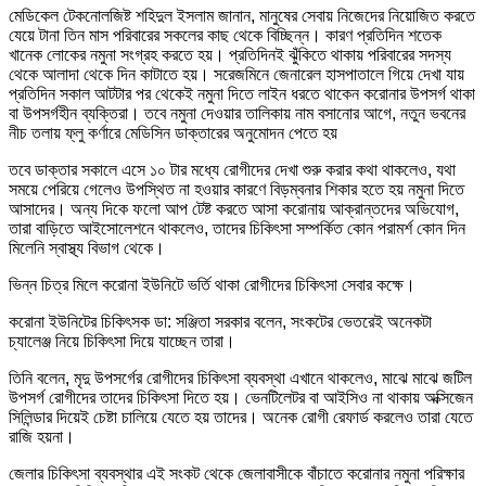
মেডিকেল টেকনোলজিষ্ট শহিদুল ইসলাম জানান, মানুষের সেবায় নিজেদের নিয়োজিত করতে
যেয়ে টানা তিন মাস পরিবারের সকলের কাছ থেকে বিচ্ছিন্ন। কারণ প্রতিদিন শতেক
খানেক লোকের নমুনা সংগ্রহ করতে হয়। প্রতিদিনই ঝুঁকিতে থাকায় পরিবারের সদস্য
থেকে আলাদা থেকে দিন কাটাতে হয়। সরেজমিনে জেনারেল হাসপাতালে গিয়ে দেখা যায়
প্রতিদিন সকাল আটটার পর থেকেই নমুনা দিতে লাইন ধরতে থাকেন করোনার উপসর্গ থাকা
বা উপসর্গহীন ব্যক্তিরা। তবে নমুনা দেওয়ার তালিকায় নাম বসানোর আগে, নতুন ভবনের
নীচ তলায় ফ্লু কর্ণারে মেডিসিন ডাক্তারের অনুমোদন পেতে হয়
তবে ডাক্তার সকালে এসে ১০ টার মধ্যে রোগীদের দেখা শুরু করার কথা থাকলেও, যথা
সময়ে পেরিয়ে গেলেও উপস্থিত না হওয়ার কারণে বিড়ম্বনার শিকার হতে হয় নমুনা দিতে
আসাদের। অন্য দিকে ফলো আপ টেষ্ট করতে আসা করোনায় আক্রান্তদের অভিযোগ,
তারা বাড়িতে আইসোলেশনে থাকলেও, তাদের চিকিৎসা সম্পর্কিত কোন পরামর্শ কোন দিন
মিলেনি স্বাস্থ্য বিভাগ থেকে।
ভিন্ন চিত্র মিলে করোনা ইউনিটে ভর্তি থাকা রোগীদের চিকিৎসা সেবার কক্ষে।
করোনা ইউনিটের চিকিৎসক ডা: সঞ্জিতা সরকার বলেন, সংকটের ভেতরেই অনেকটা
চ্যালেঞ্জ নিয়ে চিকিৎসা দিয়ে যাচ্ছেন তারা।
তিনি বলেন, মৃদু উপসর্গের রোগীদের চিকিৎসা ব্যবস্থা এখানে থাকলেও, মাঝে মাঝে জটিল
উপসর্গ রোগীদের তাদের চিকিৎসা দিতে হয়। ভেনটিলেটর বা আইসিও না থাকায় অক্সিজেন
সিলিন্ডার দিয়েই চেষ্টা চালিয়ে যেতে হয় তাদের। অনেক রোগী রেফার্ড করলেও তারা যেতে
রাজি হয়না।
জেলার চিকিৎসা ব্যবস্থার এই সংকট থেকে জেলাবাসীকে বাঁচাতে করোনার নমুনা পরিক্ষার