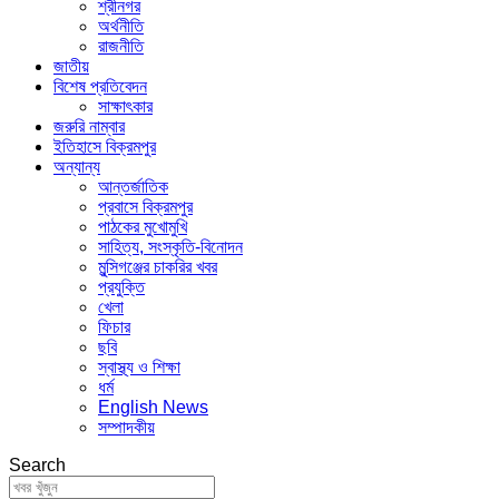
শ্রীনগর
অর্থনীতি
রাজনীতি
জাতীয়
বিশেষ প্রতিবেদন
সাক্ষাৎকার
জরুরি নাম্বার
ইতিহাসে বিক্রমপুর
অন্যান্য
আন্তর্জাতিক
প্রবাসে বিক্রমপুর
পাঠকের মুখোমুখি
সাহিত্য, সংস্কৃতি-বিনোদন
মুন্সিগঞ্জের চাকরির খবর
প্রযুক্তি
খেলা
ফিচার
ছবি
স্বাস্থ্য ও শিক্ষা
ধর্ম
English News
সম্পাদকীয়
Search