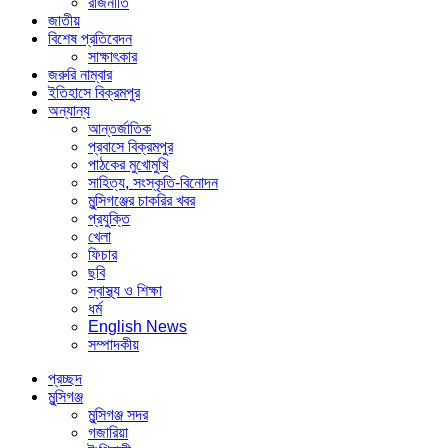
রাজনীতি
জাতীয়
বিশেষ প্রতিবেদন
সাক্ষাৎকার
জরুরি নাম্বার
ইতিহাসে বিক্রমপুর
অন্যান্য
আন্তর্জাতিক
প্রবাসে বিক্রমপুর
পাঠকের মুখোমুখি
সাহিত্য, সংস্কৃতি-বিনোদন
মুন্সিগঞ্জের চাকরির খবর
প্রযুক্তি
খেলা
ফিচার
ছবি
স্বাস্থ্য ও শিক্ষা
ধর্ম
English News
সম্পাদকীয়
প্রচ্ছদ
মুন্সিগঞ্জ
মুন্সিগঞ্জ সদর
গজারিয়া