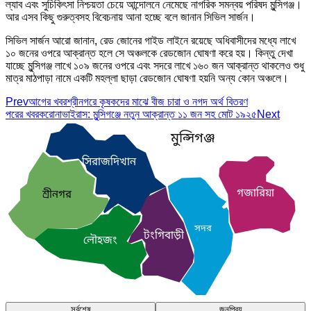
ল্যাব এবং সুচিকিৎসা নিশ্চয়তা চেয়ে আন্দোলনে নেমেছে নাগরিক সমন্বয় পরিষদ মুন্সিগঞ্জ।
আর এসব কিছু গুরুত্বসহ বিবেচনায় আনা হচ্ছে বলে জানান সিভিল সার্জন।
সিভিল সার্জন আরো জানান, রেড জোনের গাইড লাইনে রয়েছে অধিবাসীদের মধ্যে লাখে
১০ জনের ওপরে আক্রান্ত হলে সে অঞ্চলকে রেডজোন ঘোষণা করে হয়। কিন্তু দেখা
যাচ্ছে মুন্সিগঞ্জ লাখে ১০৯ জনের ওপরে এবং সদরে লাখে ১৬০ জন আক্রান্ত থাকলেও শুধু
মাত্র মাঠপাড়া নামে একটি মহল্লা ছাড়া রেডজোন ঘোষণা হয়নি অন্য কোন অঞ্চলে।
Prev
আগের খবর
শ্রীনগরে কৃষকদের মাঝে বীজ চারা ও নগদ অর্থ বিতরণ
পরের খবর
করোনাভাইরাস: মুন্সিগঞ্জে নতুন আক্রান্ত ১১ জন সহ মোট ১৯২৫
Next
মুন্সিগঞ্জ
সিরাজদিখান
গজারিয়া
শ্রীনগর
সদর
টংগিবাড়ী
লৌহজং
সর্বশেষ
জনপ্রিয়