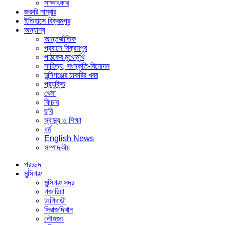
সাক্ষাৎকার
জরুরি নাম্বার
ইতিহাসে বিক্রমপুর
অন্যান্য
আন্তর্জাতিক
প্রবাসে বিক্রমপুর
পাঠকের মুখোমুখি
সাহিত্য, সংস্কৃতি-বিনোদন
মুন্সিগঞ্জের চাকরির খবর
প্রযুক্তি
খেলা
ফিচার
ছবি
স্বাস্থ্য ও শিক্ষা
ধর্ম
English News
সম্পাদকীয়
প্রচ্ছদ
মুন্সিগঞ্জ
মুন্সিগঞ্জ সদর
গজারিয়া
টংগিবাড়ী
সিরাজদিখান
লৌহজং