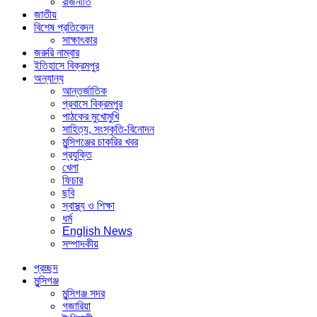
রাজনীতি
জাতীয়
বিশেষ প্রতিবেদন
সাক্ষাৎকার
জরুরি নাম্বার
ইতিহাসে বিক্রমপুর
অন্যান্য
আন্তর্জাতিক
প্রবাসে বিক্রমপুর
পাঠকের মুখোমুখি
সাহিত্য, সংস্কৃতি-বিনোদন
মুন্সিগঞ্জের চাকরির খবর
প্রযুক্তি
খেলা
ফিচার
ছবি
স্বাস্থ্য ও শিক্ষা
ধর্ম
English News
সম্পাদকীয়
প্রচ্ছদ
মুন্সিগঞ্জ
মুন্সিগঞ্জ সদর
গজারিয়া