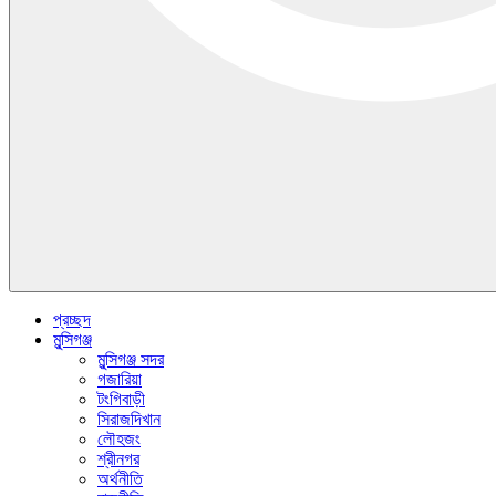
প্রচ্ছদ
মুন্সিগঞ্জ
মুন্সিগঞ্জ সদর
গজারিয়া
টংগিবাড়ী
সিরাজদিখান
লৌহজং
শ্রীনগর
অর্থনীতি