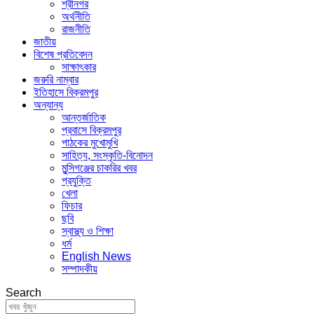
শ্রীনগর
অর্থনীতি
রাজনীতি
জাতীয়
বিশেষ প্রতিবেদন
সাক্ষাৎকার
জরুরি নাম্বার
ইতিহাসে বিক্রমপুর
অন্যান্য
আন্তর্জাতিক
প্রবাসে বিক্রমপুর
পাঠকের মুখোমুখি
সাহিত্য, সংস্কৃতি-বিনোদন
মুন্সিগঞ্জের চাকরির খবর
প্রযুক্তি
খেলা
ফিচার
ছবি
স্বাস্থ্য ও শিক্ষা
ধর্ম
English News
সম্পাদকীয়
Search