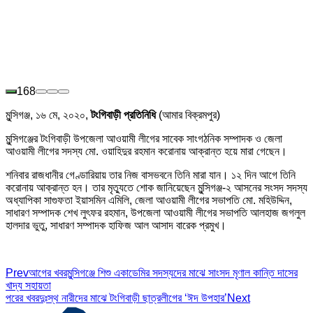
168
মুন্সিগঞ্জ, ১৬ মে, ২০২০,
টংগিবাড়ী প্রতিনিধি
(আমার বিক্রমপুর)
মুন্সিগঞ্জের টংগিবাড়ী উপজেলা আওয়ামী লীগের সাবেক সাংগঠনিক সম্পাদক ও জেলা
আওয়ামী লীগের সদস্য মো. ওয়াহিদুর রহমান করোনায় আক্রান্ত হয়ে মারা গেছেন।
শনিবার রাজধানীর গেণ্ডারিয়ায় তার নিজ বাসভবনে তিনি মারা যান। ১২ দিন আগে তিনি
করোনায় আক্রান্ত হন। তার মৃত্যুতে শোক জানিয়েছেন মুন্সিগঞ্জ-২ আসনের সংসদ সদস্য
অধ্যাপিকা সাগুফতা ইয়াসমিন এমিলি, জেলা আওয়ামী লীগের সভাপতি মো. মহিউদ্দিন,
সাধারণ সম্পাদক শেখ লুৎফর রহমান, উপজেলা আওয়ামী লীগের সভাপতি আলহাজ জগলুল
হালদার ভুতু, সাধারণ সম্পাদক হাফিজ আল আসাদ বারেক প্রমুখ।
Prev
আগের খবর
মুন্সিগঞ্জে শিশু একাডেমির সদস্যদের মাঝে সাংসদ মৃণাল কান্তি দাসের
খাদ্য সহায়তা
পরের খবর
দুঃস্থ নারীদের মাঝে টংগিবাড়ী ছাত্রলীগের ‘ঈদ উপহার’
Next