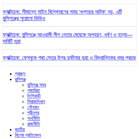
ফ্যাক্টচেক: সীমান্তে মাইন বিস্ফোরণের সময় ‘গুপ্তচর আটক’ নয়, এটি
মুন্সিগঞ্জের পুরোনো ভিডিও
ফ্যাক্টচেক: মুন্সিগঞ্জে আওয়ামী লীগ নেতার মেয়েকে অপহরণ, ধর্ষণ ও হত্যা—
দাবিটি ভুয়া
ফ্যাক্টচেক: ফেসবুকে পদ্মা সেতুর উপর দুর্ঘটনার ভুয়া ও বিভ্রান্তিকর খবর প্রচার
প্রচ্ছদ
মুন্সিগঞ্জ
মুন্সিগঞ্জ সদর
গজারিয়া
টংগিবাড়ী
সিরাজদিখান
লৌহজং
শ্রীনগর
অর্থনীতি
রাজনীতি
জাতীয়
বিশেষ প্রতিবেদন