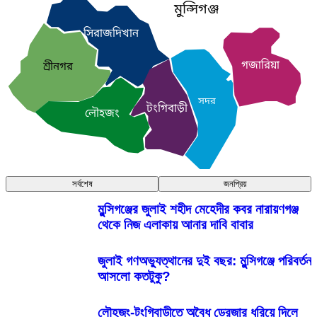
মুন্সিগঞ্জ
সিরাজদিখান
গজারিয়া
শ্রীনগর
সদর
টংগিবাড়ী
লৌহজং
সর্বশেষ
জনপ্রিয়
মুন্সিগঞ্জের জুলাই শহীদ মেহেদীর কবর নারায়ণগঞ্জ
থেকে নিজ এলাকায় আনার দাবি বাবার
জুলাই গণঅভ্যুত্থানের দুই বছর: মুন্সিগঞ্জে পরিবর্তন
আসলো কতটুকু?
লৌহজং-টংগিবাড়ীতে অবৈধ ড্রেজার ধরিয়ে দিলে