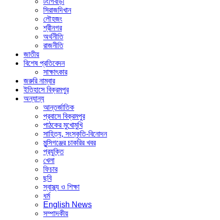
টংগিবাড়ী
সিরাজদিখান
লৌহজং
শ্রীনগর
অর্থনীতি
রাজনীতি
জাতীয়
বিশেষ প্রতিবেদন
সাক্ষাৎকার
জরুরি নাম্বার
ইতিহাসে বিক্রমপুর
অন্যান্য
আন্তর্জাতিক
প্রবাসে বিক্রমপুর
পাঠকের মুখোমুখি
সাহিত্য, সংস্কৃতি-বিনোদন
মুন্সিগঞ্জের চাকরির খবর
প্রযুক্তি
খেলা
ফিচার
ছবি
স্বাস্থ্য ও শিক্ষা
ধর্ম
English News
সম্পাদকীয়