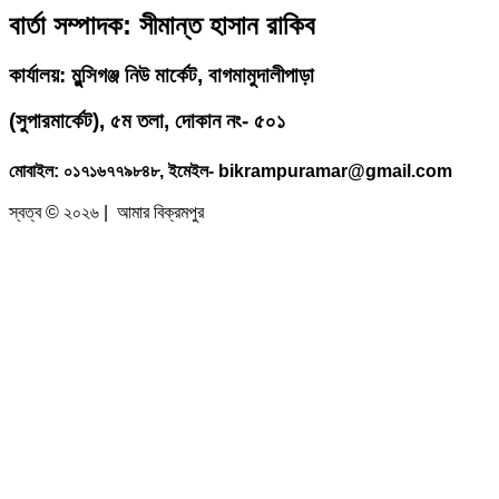
বার্তা সম্পাদক: সীমান্ত হাসান রাকিব
কার্যালয়: মুন্সিগঞ্জ নিউ মার্কেট, বাগমামুদালীপাড়া
(
সুপারমার্কেট), ৫ম তলা, দোকান নং- ৫০১
মোবাইল: ০১৭১৬৭৭৯৮৪৮, ইমেইল- bikrampuramar@gmail.com
স্বত্ব © ২০২৬ | আমার বিক্রমপুর