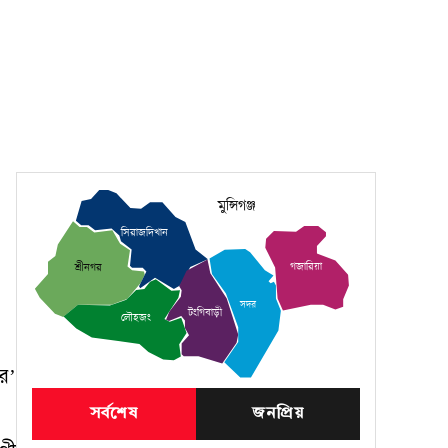
মুন্সিগঞ্জ
সিরাজদিখান
গজারিয়া
শ্রীনগর
সদর
টংগিবাড়ী
লৌহজং
র’
সর্বশেষ
জনপ্রিয়