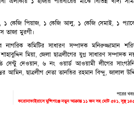
 এলাকায় ১ হাজার পরিবারের মাঝে বিভিন্ন খাদ্য সামগ্
ল, ১ কেজি পিয়াজ, ১ কেজি আলু, ১ কেজি সেমাই, ১ প্যাক
িস তাজা মুরগী।
নাগরিক কমিটির সাধারণ সম্পাদক মনিরুজ্জামান শরি
বুদ্দিন মিয়া, জেলা ছাত্রলীগের যুগ্ন সাধারণ সম্পাদক নয
 সেন্টু দেওয়ান, ৬ নং ওয়ার্ড আওয়ামী লীগের সাংগঠন
 আমিন, ছাত্রলীগ নেতা তানভির রহমান বিন্দু, জালাল উদ্দ
পরের খব
করোনাভাইরাসে মুন্সিগঞ্জে নতুন আক্রান্ত ১১ জন সহ মোট ৫৪১, সুস্থ ১৪