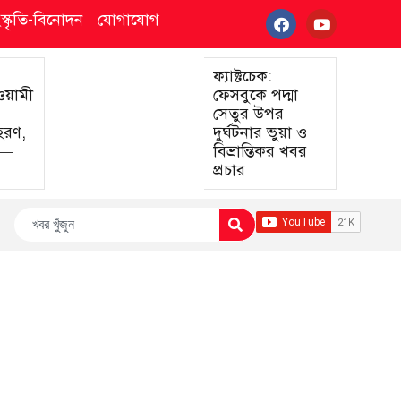
ংস্কৃতি-বিনোদন
যোগাযোগ
ফ্যাক্টচেক:
আওয়ামী
ফেসবুকে পদ্মা
সেতুর উপর
হরণ,
দুর্ঘটনার ভুয়া ও
া—
বিভ্রান্তিকর খবর
প্রচার