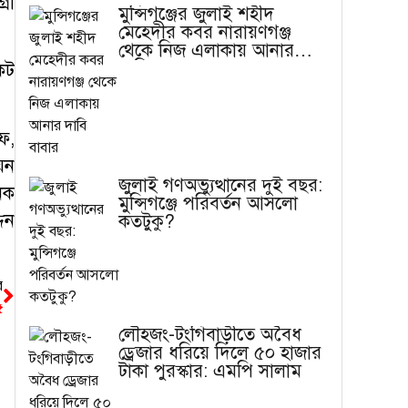
রী
মুন্সিগঞ্জের জুলাই শহীদ
মেহেদীর কবর নারায়ণগঞ্জ
থেকে নিজ এলাকায় আনার
দাবি বাবার
েট
ফ,
়ন
জুলাই গণঅভ্যুত্থানের দুই বছর:
িক
মুন্সিগঞ্জে পরিবর্তন আসলো
িন
কতটুকু?
র
৫
লৌহজং-টংগিবাড়ীতে অবৈধ
ড্রেজার ধরিয়ে দিলে ৫০ হাজার
টাকা পুরস্কার: এমপি সালাম