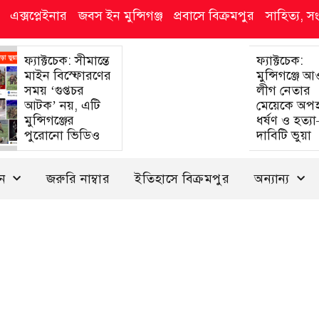
এক্সপ্লেইনার
জবস ইন মুন্সিগঞ্জ
প্রবাসে বিক্রমপুর
সাহিত্য, স
ফ্যাক্টচেক: সীমান্তে
ফ্যাক্টচেক:
মাইন বিস্ফোরণের
মুন্সিগঞ্জে 
সময় ‘গুপ্তচর
লীগ নেতার
আটক’ নয়, এটি
মেয়েকে অপ
মুন্সিগঞ্জের
ধর্ষণ ও হত্য
পুরোনো ভিডিও
দাবিটি ভুয়া
দন
জরুরি নাম্বার
ইতিহাসে বিক্রমপুর
অন্যান্য