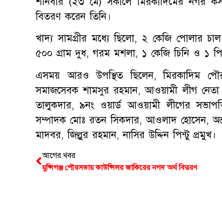
শনিবার (২৩ মে) সকালে মিরকাদিমের নগর কসবা
বিতরণ করেন তিনি।
খাদ্য সামগ্রীর মধ্যে ছিলো, ২ কেজি পোলার চা
৫০০ গ্রাম দুধ, গরম মশলা, ১ কেজি চিনি ও ১ প
এসময় আরও উপস্থিত ছিলেন, মিরকাদিম পৌর 
সমাজসেবক শামসুর রহমান, আওয়ামী লীগ নেতা শাহা
তালুকদার, ৯নং ওয়ার্ড আওয়ামী লীগের সভাপতি
সম্পাদক মোঃ রতন সিকদার, আওলাদ হোসেন, অন্তর
মাদবর, জিল্লুর রহমান, নাসির উদ্দিন পিন্টু প্রমুখ।
আগের খবর
মুন্সিগঞ্জ পৌরসভায় কাউন্সিলর জাকিরের নগদ অর্থ বিতরণ