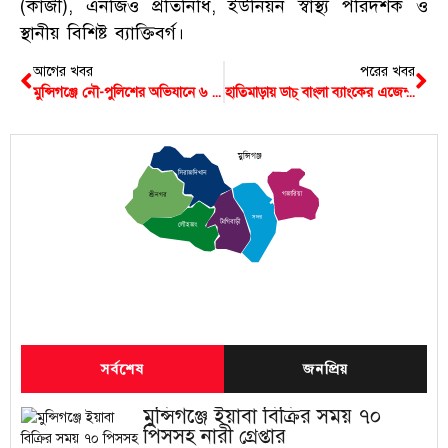
(কাজী), এনজিও প্রতিনিধি, ইউনিয়ন স্বাস্থ্য পরিদর্শক ও
স্থানীয় বিশিষ্ট ব্যাক্তিবর্গ।
আগের খবর
পরের খবর
মুন্সিগঞ্জে নৌ-পুলিশের অভিযানে ৬ লক্ষ টাকার কারেন্ট জাল জব্দ
হাতিমাড়ায় ডাচ্ বাংলা ব্যাংকের এজেন্ট শাখার উদ্বোধন
মুন্সিগঞ্জ
সিরাজদিখান
গজারিয়া
শ্রীনগর
সদর
টংগিবাড়ী
লৌহজং
সর্বশেষ
জনপ্রিয়
মুন্সিগঞ্জে ইয়াবা বিক্রির সময় ৭০
পিসসহ নারী গ্রেপ্তার