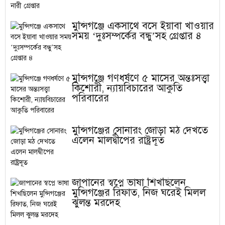
মুন্সিগঞ্জে একসাথে বসে ইয়াবা খাওয়ার
সময় ‘দুঃসম্পর্কের বন্ধু’সহ গ্রেপ্তার ৪
মুন্সিগঞ্জে গণধর্ষণে ৫ মাসের অন্তঃসত্ত্বা
কিশোরী, ন্যায়বিচারের আকুতি
পরিবারের
মুন্সিগঞ্জের সোনারং জোড়া মঠ দেখতে
এলেন মালদ্বীপের রাষ্ট্রদূত
জাপানের স্বপ্নে ভাষা শিখছিলেন
মুন্সিগঞ্জের রিফাত, নিজ ঘরেই মিলল
ঝুলন্ত মরদেহ