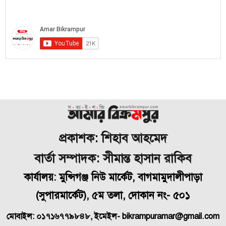
প্রকাশক: শিহাব আহমেদ
বার্তা সম্পাদক: সীমান্ত হাসান রাকিব
কার্যালয়: মুন্সিগঞ্জ নিউ মার্কেট, বাগমামুদালীপাড়া
(
সুপারমার্কেট), ৫ম তলা, দোকান নং- ৫০১
মোবাইল: ০১৭১৬৭৭৯৮৪৮, ইমেইল- bikrampuramar@gmail.com