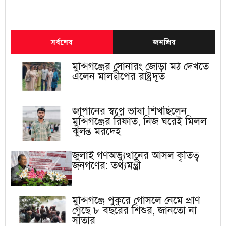
সর্বশেষ
জনপ্রিয়
মুন্সিগঞ্জের সোনারং জোড়া মঠ দেখতে
এলেন মালদ্বীপের রাষ্ট্রদূত
জাপানের স্বপ্নে ভাষা শিখছিলেন
মুন্সিগঞ্জের রিফাত, নিজ ঘরেই মিলল
ঝুলন্ত মরদেহ
জুলাই গণঅভ্যুত্থানের আসল কৃতিত্ব
জনগণের: তথ্যমন্ত্রী
মুন্সিগঞ্জে পুকুরে গোসলে নেমে প্রাণ
গেছে ৮ বছরের শিশুর, জানতো না
সাঁতার