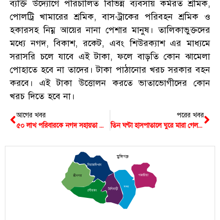
ব্যক্তি উদ্যোগে পরিচালিত বিভিন্ন ব্যবসায় কর্মরত শ্রমিক,
পোলট্রি খামারের শ্রমিক, বাস-ট্রাকের পরিবহন শ্রমিক ও
হকারসহ নিম্ন আয়ের নানা পেশার মানুষ। তালিকাভুক্তদের
মধ্যে নগদ, বিকাশ, রকেট, এবং শিউরক্যাশ এর মাধ্যমে
সরাসরি চলে যাবে এই টাকা, ফলে বাড়তি কোন ঝামেলা
পোহাতে হবে না তাদের। টাকা পাঠানোর খরচ সরকার বহন
করবে। এই টাকা উত্তোলন করতে ভাতাভোগীদের কোন
খরচ দিতে হবে না।
আগের খবর
পরের খবর
৫০ লাখ পরিবারকে নগদ সহায়তা কার্যক্রমের উদ্বোধন করলেন প্রধানমন্ত্রী
তিন ঘণ্টা হাসপাতালে ঘুরে মারা গেল ছেলে, খবর শুনে বাবারও মৃত্যু
মুন্সিগঞ্জ
সিরাজদিখান
গজারিয়া
শ্রীনগর
সদর
টংগিবাড়ী
লৌহজং