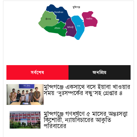
মুন্সিগঞ্জ
সিরাজদিখান
গজারিয়া
শ্রীনগর
সদর
টংগিবাড়ী
লৌহজং
সর্বশেষ
জনপ্রিয়
মুন্সিগঞ্জে একসাথে বসে ইয়াবা খাওয়ার
সময় ‘দুঃসম্পর্কের বন্ধু’সহ গ্রেপ্তার ৪
মুন্সিগঞ্জে গণধর্ষণে ৫ মাসের অন্তঃসত্ত্বা
কিশোরী, ন্যায়বিচারের আকুতি
পরিবারের