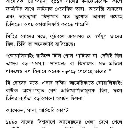
আমেরিকা চ্যাম্পিয়ন। ২০১৭ সালের কনফেডারেশন কাপে
জার্মানির সাথে ফাইনাল খেলেছিল তারা। আলেক্সি সানচেজ
এবং আরতুরো ভিদালের মত তুখোড় তারকা রয়েছে
চিলিতে। অথচ কোয়ালিফাই করতে পারেনি।
মিহির বোসের মতে, ফুটবলে একসময় যে স্বর্ণযুগ তাদের
ছিল, চিলি তা অনেকটাই হারিয়েছে।
“কোয়ালিফাইং রাউন্ডে চিলি গোল পাচিছল না, সেটাই ছিল
তাদের বড় সমস্যা। সানচেজ বা ভিদালের মত প্রতিভা
থাকলেও দল হিসাবে অনেক নড়বড়ে লেগেছে তাদের।”
মি বোসের মতে- এবার দক্ষিণ আমেরিকাতে কোয়ালিফাইং
রাউন্ড অপেক্ষাকৃত বেশ প্রতিযোগিতামূলক ছিল, ফলে
চিলির ব্যর্থতা বড় কোনো অঘটন ছিলনা।
ক্যামেরুন, ঘানা, আইভরি কোস্ট
১৯৯০ সালের বিশ্বকাপে ক্যামেরুনের খেলা দেখে পেলে