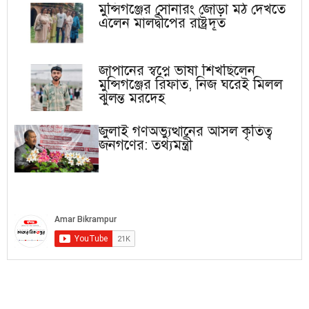
মুন্সিগঞ্জের সোনারং জোড়া মঠ দেখতে
এলেন মালদ্বীপের রাষ্ট্রদূত
জাপানের স্বপ্নে ভাষা শিখছিলেন
মুন্সিগঞ্জের রিফাত, নিজ ঘরেই মিলল
ঝুলন্ত মরদেহ
জুলাই গণঅভ্যুত্থানের আসল কৃতিত্ব
জনগণের: তথ্যমন্ত্রী