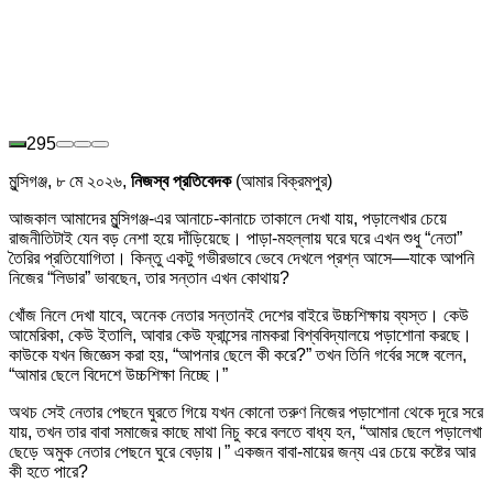
295
মুন্সিগঞ্জ, ৮ মে ২০২৬,
নিজস্ব প্রতিবেদক
(আমার বিক্রমপুর)
আজকাল আমাদের মুন্সিগঞ্জ-এর আনাচে-কানাচে তাকালে দেখা যায়, পড়ালেখার চেয়ে
রাজনীতিটাই যেন বড় নেশা হয়ে দাঁড়িয়েছে। পাড়া-মহল্লায় ঘরে ঘরে এখন শুধু “নেতা”
তৈরির প্রতিযোগিতা। কিন্তু একটু গভীরভাবে ভেবে দেখলে প্রশ্ন আসে—যাকে আপনি
নিজের “লিডার” ভাবছেন, তার সন্তান এখন কোথায়?
খোঁজ নিলে দেখা যাবে, অনেক নেতার সন্তানই দেশের বাইরে উচ্চশিক্ষায় ব্যস্ত। কেউ
আমেরিকা, কেউ ইতালি, আবার কেউ ফ্রান্সের নামকরা বিশ্ববিদ্যালয়ে পড়াশোনা করছে।
কাউকে যখন জিজ্ঞেস করা হয়, “আপনার ছেলে কী করে?” তখন তিনি গর্বের সঙ্গে বলেন,
“আমার ছেলে বিদেশে উচ্চশিক্ষা নিচ্ছে।”
অথচ সেই নেতার পেছনে ঘুরতে গিয়ে যখন কোনো তরুণ নিজের পড়াশোনা থেকে দূরে সরে
যায়, তখন তার বাবা সমাজের কাছে মাথা নিচু করে বলতে বাধ্য হন, “আমার ছেলে পড়ালেখা
ছেড়ে অমুক নেতার পেছনে ঘুরে বেড়ায়।” একজন বাবা-মায়ের জন্য এর চেয়ে কষ্টের আর
কী হতে পারে?