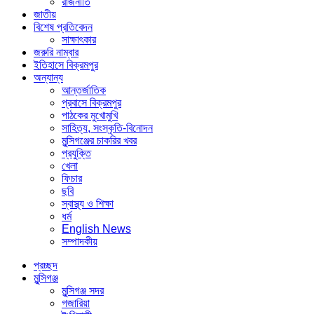
রাজনীতি
জাতীয়
বিশেষ প্রতিবেদন
সাক্ষাৎকার
জরুরি নাম্বার
ইতিহাসে বিক্রমপুর
অন্যান্য
আন্তর্জাতিক
প্রবাসে বিক্রমপুর
পাঠকের মুখোমুখি
সাহিত্য, সংস্কৃতি-বিনোদন
মুন্সিগঞ্জের চাকরির খবর
প্রযুক্তি
খেলা
ফিচার
ছবি
স্বাস্থ্য ও শিক্ষা
ধর্ম
English News
সম্পাদকীয়
প্রচ্ছদ
মুন্সিগঞ্জ
মুন্সিগঞ্জ সদর
গজারিয়া