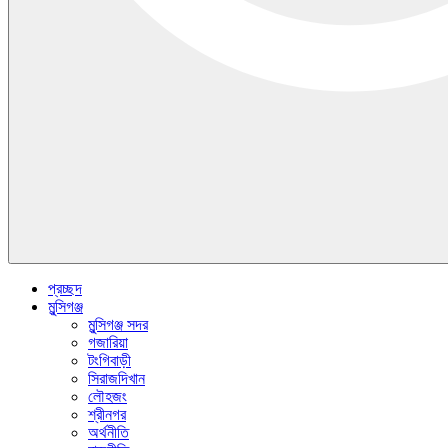
প্রচ্ছদ
মুন্সিগঞ্জ
মুন্সিগঞ্জ সদর
গজারিয়া
টংগিবাড়ী
সিরাজদিখান
লৌহজং
শ্রীনগর
অর্থনীতি