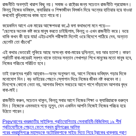
রাজনীতি অবশ্যই খারাপ কিছু নয়। সমাজ ও রাষ্ট্রের জন্য সচেতন রাজনীতি প্রয়োজন।
কিন্তু নিজের ভবিষ্যৎ, ক্যারিয়ার ও শিক্ষাজীবন বিসর্জন দিয়ে অন্যের হাতিয়ার হয়ে যাওয়া
কখনোই বুদ্ধিমানের কাজ হতে পারে না।
কয়েকদিন আগে এক মায়ের আক্ষেপভরা কণ্ঠে বলা কথাগুলো মনে পড়ে—
“ছেলেরে অনেক কষ্ট করে মানুষ করতে চাইছিলাম, কিন্তু ও এখন রাজনীতি করে। ভয়ে
থাকি কখন কী হয়ে যায়! এইচএসসি পরীক্ষাটা দিলেই ওরে বিদেশে পাঠিয়ে দেব, অন্তত
ছেলেটা তো বাঁচবে!”
এই কথার ভেতরেই লুকিয়ে আছে অসংখ্য বাবা-মায়ের দুশ্চিন্তা, ভয় আর হতাশা। কারণ
প্রতিটি বাবা-মায়েরই স্বপ্ন থাকে তাদের সন্তান লেখাপড়া শিখে মানুষের মতো মানুষ হবে,
নিজের পরিচয়ে পরিচিত হবে।
তাই তরুণদের প্রতি আহ্বান—অন্ধ অনুসরণ নয়, আগে নিজের ভবিষ্যৎ গড়ার দিকে
মনোযোগ দিন। বড় ভাইয়ের পেছনে স্লোগান দিয়ে নিজের জীবন নষ্ট করবেন না।
দিনশেষে কোনো নেতা নয়, আপনার বিপদে সবচেয়ে আগে পাশে দাঁড়াবেন আপনার বৃদ্ধ
বাবা-মাই।
রাজনীতি করুন, সচেতন থাকুন, কিন্তু সবার আগে নিজের শিক্ষা ও ক্যারিয়ারকে গুরুত্ব
দিন। নিজেকে এমনভাবে গড়ে তুলুন, যেন একদিন আপনি নিজেই নিজের পরিচয় হয়ে
উঠতে পারেন।
Prev
আগের খবর
জাতীয় সাইক্লিং প্রতিযোগিতায় সেনাবাহিনী-বিজিবিসহ ১৯ শীর্ষ
প্রতিযোগীকে পেছনে ফেলে প্রথম মুন্সিগঞ্জের আলিফ
পরের খবর
মুন্সিগঞ্জে মহাসড়কে অটোরিকশাকে সাইড দিতে গিয়ে ট্রাকের ধাক্কায় প্রাণ