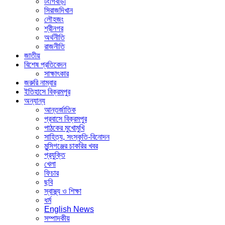
টংগিবাড়ী
সিরাজদিখান
লৌহজং
শ্রীনগর
অর্থনীতি
রাজনীতি
জাতীয়
বিশেষ প্রতিবেদন
সাক্ষাৎকার
জরুরি নাম্বার
ইতিহাসে বিক্রমপুর
অন্যান্য
আন্তর্জাতিক
প্রবাসে বিক্রমপুর
পাঠকের মুখোমুখি
সাহিত্য, সংস্কৃতি-বিনোদন
মুন্সিগঞ্জের চাকরির খবর
প্রযুক্তি
খেলা
ফিচার
ছবি
স্বাস্থ্য ও শিক্ষা
ধর্ম
English News
সম্পাদকীয়