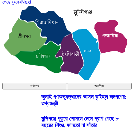
গেছে যুবকের
Next
মুন্সিগঞ্জ
সিরাজদিখান
গজারিয়া
শ্রীনগর
সদর
টংগিবাড়ী
লৌহজং
সর্বশেষ
জনপ্রিয়
জুলাই গণঅভ্যুত্থানের আসল কৃতিত্ব জনগণের:
তথ্যমন্ত্রী
মুন্সিগঞ্জে পুকুরে গোসলে নেমে প্রাণ গেছে ৮
বছরের শিশুর, জানতো না সাঁতার