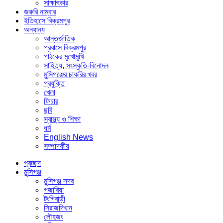
সাক্ষাৎকার
জরুরি নাম্বার
ইতিহাসে বিক্রমপুর
অন্যান্য
আন্তর্জাতিক
প্রবাসে বিক্রমপুর
পাঠকের মুখোমুখি
সাহিত্য, সংস্কৃতি-বিনোদন
মুন্সিগঞ্জের চাকরির খবর
প্রযুক্তি
খেলা
ফিচার
ছবি
স্বাস্থ্য ও শিক্ষা
ধর্ম
English News
সম্পাদকীয়
প্রচ্ছদ
মুন্সিগঞ্জ
মুন্সিগঞ্জ সদর
গজারিয়া
টংগিবাড়ী
সিরাজদিখান
লৌহজং