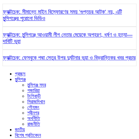
ফ্যাক্টচেক: সীমান্তে মাইন বিস্ফোরণের সময় ‘গুপ্তচর আটক’ নয়, এটি
মুন্সিগঞ্জের পুরোনো ভিডিও
ফ্যাক্টচেক: মুন্সিগঞ্জে আওয়ামী লীগ নেতার মেয়েকে অপহরণ, ধর্ষণ ও হত্যা—
দাবিটি ভুয়া
ফ্যাক্টচেক: ফেসবুকে পদ্মা সেতুর উপর দুর্ঘটনার ভুয়া ও বিভ্রান্তিকর খবর প্রচার
প্রচ্ছদ
মুন্সিগঞ্জ
মুন্সিগঞ্জ সদর
গজারিয়া
টংগিবাড়ী
সিরাজদিখান
লৌহজং
শ্রীনগর
অর্থনীতি
রাজনীতি
জাতীয়
বিশেষ প্রতিবেদন