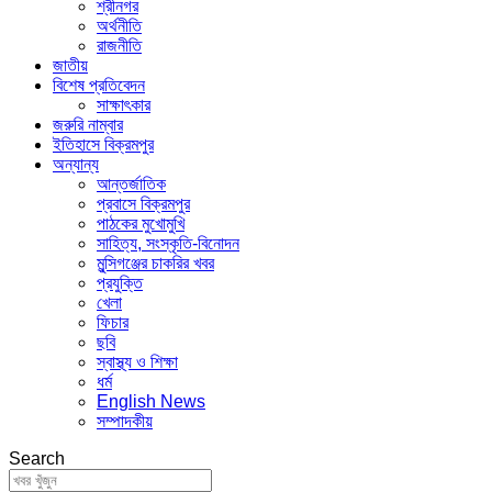
শ্রীনগর
অর্থনীতি
রাজনীতি
জাতীয়
বিশেষ প্রতিবেদন
সাক্ষাৎকার
জরুরি নাম্বার
ইতিহাসে বিক্রমপুর
অন্যান্য
আন্তর্জাতিক
প্রবাসে বিক্রমপুর
পাঠকের মুখোমুখি
সাহিত্য, সংস্কৃতি-বিনোদন
মুন্সিগঞ্জের চাকরির খবর
প্রযুক্তি
খেলা
ফিচার
ছবি
স্বাস্থ্য ও শিক্ষা
ধর্ম
English News
সম্পাদকীয়
Search