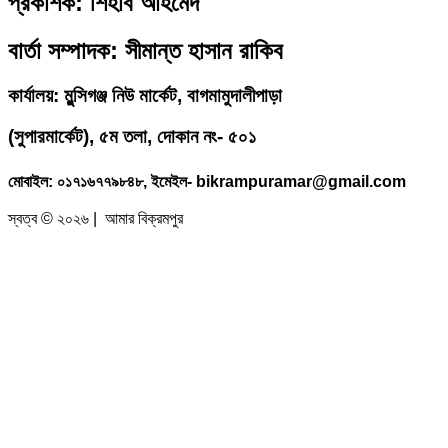
প্রকাশক: শিহাব আহমেদ
বার্তা সম্পাদক: সীমান্ত হাসান রাকিব
কার্যালয়: মুন্সিগঞ্জ নিউ মার্কেট, বাগমামুদালীপাড়া
(
সুপারমার্কেট), ৫ম তলা, দোকান নং- ৫০১
মোবাইল: ০১৭১৬৭৭৯৮৪৮, ইমেইল- bikrampuramar@gmail.com
স্বত্ব © ২০২৬ | আমার বিক্রমপুর