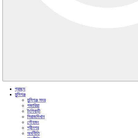
প্রচ্ছদ
মুন্সিগঞ্জ
মুন্সিগঞ্জ সদর
গজারিয়া
টংগিবাড়ী
সিরাজদিখান
লৌহজং
শ্রীনগর
অর্থনীতি