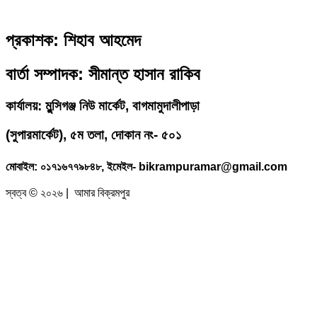
প্রকাশক: শিহাব আহমেদ
বার্তা সম্পাদক: সীমান্ত হাসান রাকিব
কার্যালয়: মুন্সিগঞ্জ নিউ মার্কেট, বাগমামুদালীপাড়া
(
সুপারমার্কেট), ৫ম তলা, দোকান নং- ৫০১
মোবাইল: ০১৭১৬৭৭৯৮৪৮, ইমেইল- bikrampuramar@gmail.com
স্বত্ব © ২০২৬ | আমার বিক্রমপুর