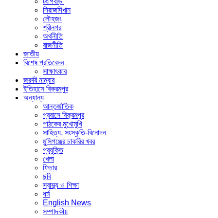
টংগিবাড়ী
সিরাজদিখান
লৌহজং
শ্রীনগর
অর্থনীতি
রাজনীতি
জাতীয়
বিশেষ প্রতিবেদন
সাক্ষাৎকার
জরুরি নাম্বার
ইতিহাসে বিক্রমপুর
অন্যান্য
আন্তর্জাতিক
প্রবাসে বিক্রমপুর
পাঠকের মুখোমুখি
সাহিত্য, সংস্কৃতি-বিনোদন
মুন্সিগঞ্জের চাকরির খবর
প্রযুক্তি
খেলা
ফিচার
ছবি
স্বাস্থ্য ও শিক্ষা
ধর্ম
English News
সম্পাদকীয়