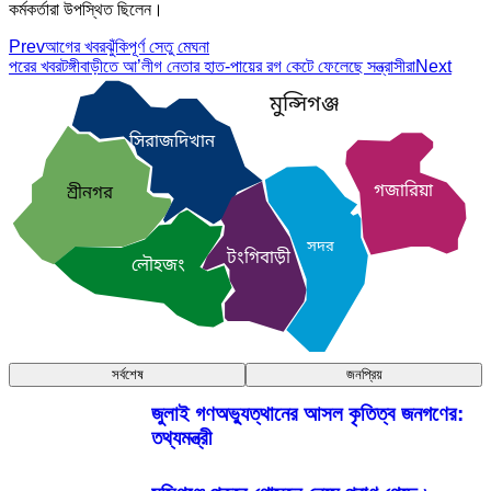
কর্মকর্তারা উপস্থিত ছিলেন।
Prev
আগের খবর
ঝুঁকিপূর্ণ সেতু মেঘনা
পরের খবর
টঙ্গীবাড়ীতে আ’লীগ নেতার হাত-পায়ের রগ কেটে ফেলেছে সন্ত্রাসীরা
Next
মুন্সিগঞ্জ
সিরাজদিখান
গজারিয়া
শ্রীনগর
সদর
টংগিবাড়ী
লৌহজং
সর্বশেষ
জনপ্রিয়
জুলাই গণঅভ্যুত্থানের আসল কৃতিত্ব জনগণের:
তথ্যমন্ত্রী