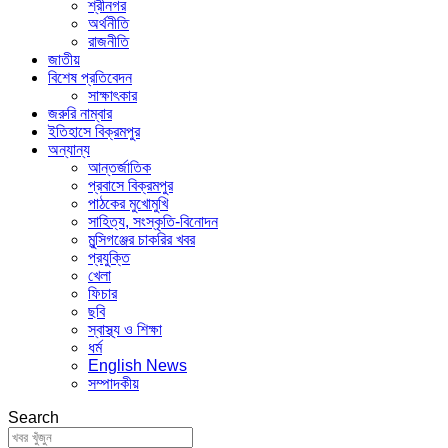
শ্রীনগর
অর্থনীতি
রাজনীতি
জাতীয়
বিশেষ প্রতিবেদন
সাক্ষাৎকার
জরুরি নাম্বার
ইতিহাসে বিক্রমপুর
অন্যান্য
আন্তর্জাতিক
প্রবাসে বিক্রমপুর
পাঠকের মুখোমুখি
সাহিত্য, সংস্কৃতি-বিনোদন
মুন্সিগঞ্জের চাকরির খবর
প্রযুক্তি
খেলা
ফিচার
ছবি
স্বাস্থ্য ও শিক্ষা
ধর্ম
English News
সম্পাদকীয়
Search