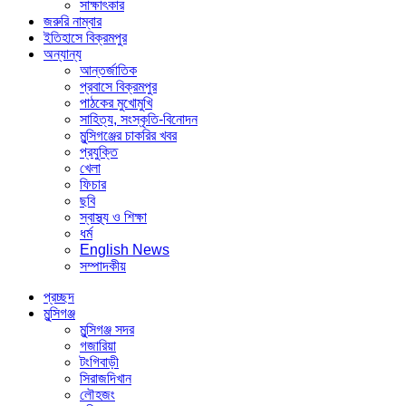
সাক্ষাৎকার
জরুরি নাম্বার
ইতিহাসে বিক্রমপুর
অন্যান্য
আন্তর্জাতিক
প্রবাসে বিক্রমপুর
পাঠকের মুখোমুখি
সাহিত্য, সংস্কৃতি-বিনোদন
মুন্সিগঞ্জের চাকরির খবর
প্রযুক্তি
খেলা
ফিচার
ছবি
স্বাস্থ্য ও শিক্ষা
ধর্ম
English News
সম্পাদকীয়
প্রচ্ছদ
মুন্সিগঞ্জ
মুন্সিগঞ্জ সদর
গজারিয়া
টংগিবাড়ী
সিরাজদিখান
লৌহজং