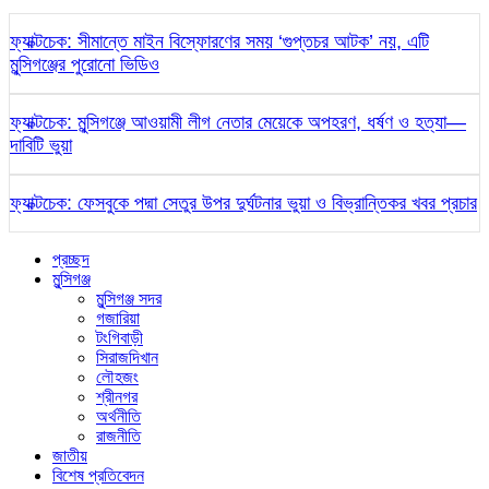
ফ্যাক্টচেক: সীমান্তে মাইন বিস্ফোরণের সময় ‘গুপ্তচর আটক’ নয়, এটি
মুন্সিগঞ্জের পুরোনো ভিডিও
ফ্যাক্টচেক: মুন্সিগঞ্জে আওয়ামী লীগ নেতার মেয়েকে অপহরণ, ধর্ষণ ও হত্যা—
দাবিটি ভুয়া
ফ্যাক্টচেক: ফেসবুকে পদ্মা সেতুর উপর দুর্ঘটনার ভুয়া ও বিভ্রান্তিকর খবর প্রচার
প্রচ্ছদ
মুন্সিগঞ্জ
মুন্সিগঞ্জ সদর
গজারিয়া
টংগিবাড়ী
সিরাজদিখান
লৌহজং
শ্রীনগর
অর্থনীতি
রাজনীতি
জাতীয়
বিশেষ প্রতিবেদন