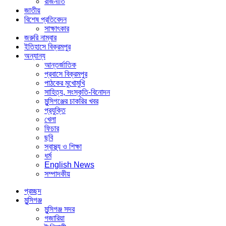
রাজনীতি
জাতীয়
বিশেষ প্রতিবেদন
সাক্ষাৎকার
জরুরি নাম্বার
ইতিহাসে বিক্রমপুর
অন্যান্য
আন্তর্জাতিক
প্রবাসে বিক্রমপুর
পাঠকের মুখোমুখি
সাহিত্য, সংস্কৃতি-বিনোদন
মুন্সিগঞ্জের চাকরির খবর
প্রযুক্তি
খেলা
ফিচার
ছবি
স্বাস্থ্য ও শিক্ষা
ধর্ম
English News
সম্পাদকীয়
প্রচ্ছদ
মুন্সিগঞ্জ
মুন্সিগঞ্জ সদর
গজারিয়া