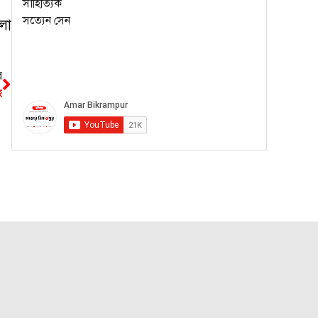
লো
র
হ