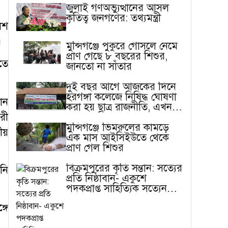
জুলাই গণঅভ্যুত্থানের আসল
কৃতিত্ব জনগণের: তথ্যমন্ত্রী
লিশ
।
মুন্সিগঞ্জে পুকুরে গোসলে নেমে
প্রাণ গেছে ৮ বছরের শিশুর,
তে
জানতো না সাঁতার
দুই বছর আগে আজকের দিনে
হরগঙ্গা কলেজে নিষিদ্ধ ঘোষণা
ান
করা হয় ছাত্র রাজনীতি, এখন
রী
বাস্তবতা ভিন্ন
মুন্সিগঞ্জে ভিমরুলের কামড়ে
ীয়
এক মাস আইসিইউতে থেকে
প্রাণ গেল শিশুর
বিক্রমপুরের কৃতি সন্তান: সত্যের
নি
প্রতি নিষ্ঠাবান- একুশে
পদকপ্রাপ্ত সাহিত্যিক সত্যেন
সেন
গে