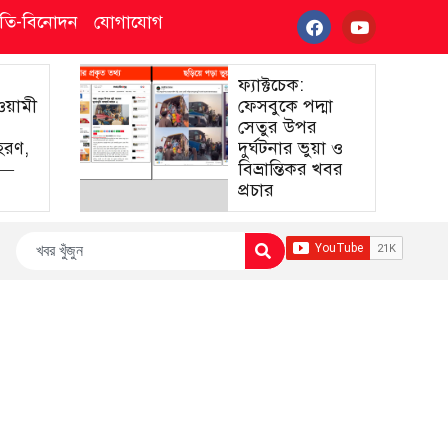
্কৃতি-বিনোদন
যোগাযোগ
ফ্যাক্টচেক:
আওয়ামী
ফেসবুকে পদ্মা
সেতুর উপর
হরণ,
দুর্ঘটনার ভুয়া ও
া—
বিভ্রান্তিকর খবর
প্রচার