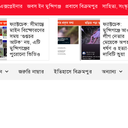
এক্সপ্লেইনার
জবস ইন মুন্সিগঞ্জ
প্রবাসে বিক্রমপুর
সাহিত্য, সংস
ফ্যাক্টচেক: সীমান্তে
ফ্যাক্টচেক:
মাইন বিস্ফোরণের
মুন্সিগঞ্জে 
সময় ‘গুপ্তচর
লীগ নেতার
আটক’ নয়, এটি
মেয়েকে অপ
মুন্সিগঞ্জের
ধর্ষণ ও হত্য
পুরোনো ভিডিও
দাবিটি ভুয়া
দন
জরুরি নাম্বার
ইতিহাসে বিক্রমপুর
অন্যান্য