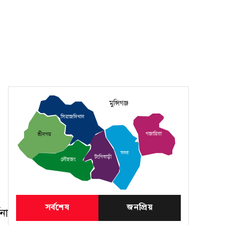
মুন্সিগঞ্জ
সিরাজদিখান
গজারিয়া
শ্রীনগর
সদর
টংগিবাড়ী
লৌহজং
সর্বশেষ
জনপ্রিয়
না