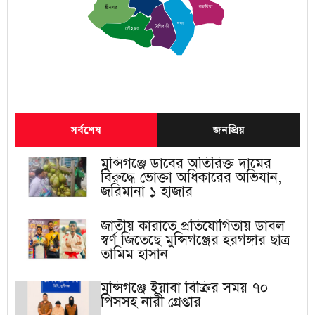
গজারিয়া
শ্রীনগর
সদর
টংগিবাড়ী
লৌহজং
সর্বশেষ
জনপ্রিয়
মুন্সিগঞ্জে ডাবের অতিরিক্ত দামের
বিরুদ্ধে ভোক্তা অধিকারের অভিযান,
জরিমানা ১ হাজার
জাতীয় কারাতে প্রতিযোগিতায় ডাবল
স্বর্ণ জিতেছে মুন্সিগঞ্জের হরগঙ্গার ছাত্র
তামিম হাসান
মুন্সিগঞ্জে ইয়াবা বিক্রির সময় ৭০
পিসসহ নারী গ্রেপ্তার