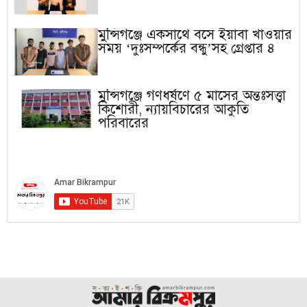
মুন্সিগঞ্জে একসাথে বসে ইয়াবা খাওয়ার
সময় ‘দুঃসম্পর্কের বন্ধু’সহ গ্রেপ্তার ৪
মুন্সিগঞ্জে গণধর্ষণে ৫ মাসের অন্তঃসত্ত্বা
কিশোরী, ন্যায়বিচারের আকুতি
পরিবারের