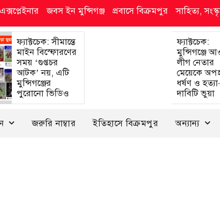
এক্সপ্লেইনার
জবস ইন মুন্সিগঞ্জ
প্রবাসে বিক্রমপুর
সাহিত্য, সংস
ফ্যাক্টচেক: সীমান্তে
ফ্যাক্টচেক:
মাইন বিস্ফোরণের
মুন্সিগঞ্জে 
সময় ‘গুপ্তচর
লীগ নেতার
আটক’ নয়, এটি
মেয়েকে অপ
মুন্সিগঞ্জের
ধর্ষণ ও হত্য
পুরোনো ভিডিও
দাবিটি ভুয়া
দন
জরুরি নাম্বার
ইতিহাসে বিক্রমপুর
অন্যান্য