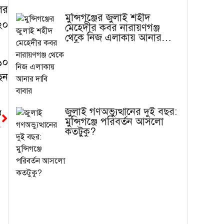
ের
মুন্সিগঞ্জের জুলাই শহীদ
২০
মেহেদীর কবর নারায়ণগঞ্জ
থেকে নিজ এলাকায় আনার
দাবি বাবার
১০
েন
জুলাই গণঅভ্যুত্থানের দুই বছর:
র
মুন্সিগঞ্জে পরিবর্তন আসলো
্য সচিব
কতটুকু?