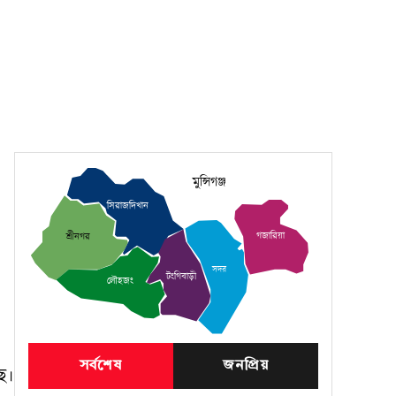
মুন্সিগঞ্জ
সিরাজদিখান
গজারিয়া
শ্রীনগর
সদর
টংগিবাড়ী
লৌহজং
সর্বশেষ
জনপ্রিয়
ে।