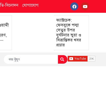
্কৃতি-বিনোদন
যোগাযোগ
ফ্যাক্টচেক:
আওয়ামী
ফেসবুকে পদ্মা
সেতুর উপর
হরণ,
দুর্ঘটনার ভুয়া ও
া—
বিভ্রান্তিকর খবর
প্রচার