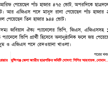
ম আরিফ পেয়েছেন পাঁচ হাজার ৪৭৫ ভোট, অপরদিকে ছাত্রদল
োট। আর এজিএস পদে মাসুদ রানা পেয়েছেন পাঁচ হাজার 
ানজিল পেয়েছেন তিন হাজার ৯৪৪ ভোট।
অদম্য জবিয়ান ঐক্য প্যানেলের ভিপি, জিএস, এজিএসসহ 
যানেলে ভিপি প্রার্থী হিসেবে অনানুষ্ঠানিক ফলে জয় পেয়েছ
বাসসুম ও এজিএস পদে রেদওয়ানা খাওলা।
পরের খব
েপ্তার
মুন্সিগঞ্জ জেলা জাতীয় ছাত্রশক্তির কমিটি ঘোষণা: শিশির আহবায়ক, নোমান সদস