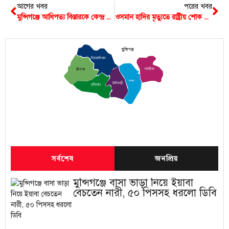
আগের খবর
পরের খবর
মুন্সিগঞ্জে আধিপত্য বিস্তারকে কেন্দ্র করে দুই গ্রুপের সংঘর্ষ, পুলিশসহ টেটাবিদ্ধ ৬ জন
ওসমান হাদির মৃত্যুতে রাষ্ট্রীয় শোক আজ, অর্ধনমিত থাকবে জাতীয় পতাকা
মুন্সিগঞ্জ
সিরাজদিখান
গজারিয়া
শ্রীনগর
সদর
টংগিবাড়ী
লৌহজং
সর্বশেষ
জনপ্রিয়
মুন্সিগঞ্জে বাসা ভাড়া নিয়ে ইয়াবা
বেচতেন নারী, ৫০ পিসসহ ধরলো ডিবি