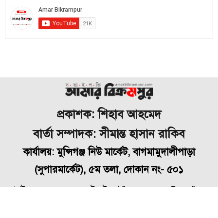
প্রকাশক: শিহাব আহমেদ
বার্তা সম্পাদক: সীমান্ত হাসান রাকিব
কার্যালয়: মুন্সিগঞ্জ নিউ মার্কেট, বাগমামুদালীপাড়া
(
সুপারমার্কেট), ৫ম তলা, দোকান নং- ৫০১
মোবাইল: ০১৭১৬৭৭৯৮৪৮, ইমেইল- bikrampuramar@gmail.com
স্বত্ব © ২০২৬ | আমার বিক্রমপুর