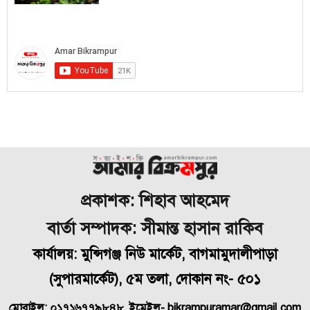
প্রকাশক: শিহাব আহমেদ
বার্তা সম্পাদক: সীমান্ত হাসান রাকিব
কার্যালয়: মুন্সিগঞ্জ নিউ মার্কেট, বাগমামুদালীপাড়া
(
সুপারমার্কেট), ৫ম তলা, দোকান নং- ৫০১
মোবাইল: ০১৭১৬৭৭৯৮৪৮, ইমেইল- bikrampuramar@gmail.com