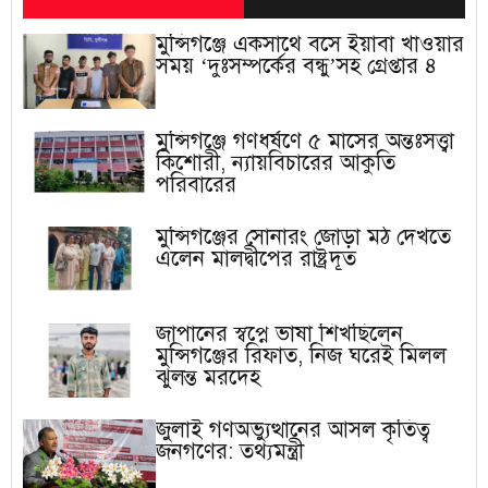
মুন্সিগঞ্জে একসাথে বসে ইয়াবা খাওয়ার
সময় ‘দুঃসম্পর্কের বন্ধু’সহ গ্রেপ্তার ৪
মুন্সিগঞ্জে গণধর্ষণে ৫ মাসের অন্তঃসত্ত্বা
কিশোরী, ন্যায়বিচারের আকুতি
পরিবারের
মুন্সিগঞ্জের সোনারং জোড়া মঠ দেখতে
এলেন মালদ্বীপের রাষ্ট্রদূত
জাপানের স্বপ্নে ভাষা শিখছিলেন
মুন্সিগঞ্জের রিফাত, নিজ ঘরেই মিলল
ঝুলন্ত মরদেহ
জুলাই গণঅভ্যুত্থানের আসল কৃতিত্ব
জনগণের: তথ্যমন্ত্রী