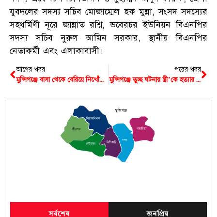
যুবদলের সদস্য সচিব মোজাম্মেল হক মুন্না, সংসদ সদস্যের
সহধর্মিণী নূরে জান্নাত রশ্নি, ভবেরচর ইউনিয়ন বিএনপির
সদস্য সচিব নুরুল আমিন সরকার, স্থানীয় বিএনপির
নেতাকর্মী এবং এলাকাবাসী।
আগের খবর
পরের খবর
মুন্সিগঞ্জে বাসা থেকে বেরিয়ে নিখোঁজ ৪ সন্তানের জননী, সন্ধান চায় পরিবার
মুন্সিগঞ্জে তুচ্ছ ঘটনায় স্ত্রী’কে হত্যার পর আত্মহত্যা বলে চালানোর চেষ্টা করেন ইমাম, আদালতে স্বীকারোক্তি
মুন্সিগঞ্জ
সিরাজদিখান
গজারিয়া
শ্রীনগর
সদর
টংগিবাড়ী
লৌহজং
সর্বশেষ
জনপ্রিয়