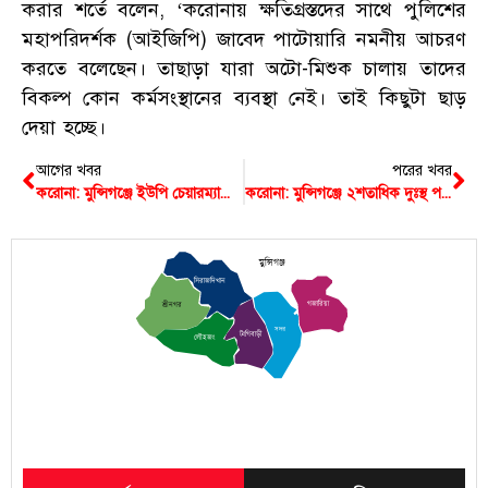
করার শর্তে বলেন, ‘করোনায় ক্ষতিগ্রস্তদের সাথে পুলিশের
মহাপরিদর্শক (আইজিপি) জাবেদ পাটোয়ারি নমনীয় আচরণ
করতে বলেছেন। তাছাড়া যারা অটো-মিশুক চালায় তাদের
বিকল্প কোন কর্মসংস্থানের ব্যবস্থা নেই। তাই কিছুটা ছাড়
দেয়া হচ্ছে।
আগের খবর
পরের খবর
করোনা: মুন্সিগঞ্জে ইউপি চেয়ারম্যানের বাড়ি ভাড়া মওকুফের ঘোষণা
করোনা: মুন্সিগঞ্জে ২শতাধিক দুঃস্থ পরিবারের পাশে ছাত্রলীগ
মুন্সিগঞ্জ
সিরাজদিখান
গজারিয়া
শ্রীনগর
সদর
টংগিবাড়ী
লৌহজং